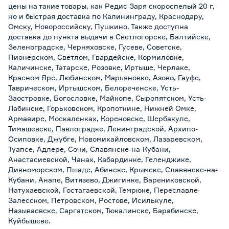
цены на такие товары, как Редис Заря скороспелый 20 г,
но и быстрая доставка по Калининграду, Краснодару,
Омску, Новороссийску, Пушкино. Также доступна
доставка до пункта выдачи в Светлогорске, Балтийске,
Зеленоградске, Черняховске, Гусеве, Советске,
Пионерском, Светлом, Гвардейске, Кормиловке,
Каличинске, Татарске, Розовке, Иртыше, Черлаке,
Красном Яре, Любинском, Марьяновке, Азово, Гауфе,
Таврическом, Иртышском, Белореченске, Усть-
Заостровке, Богословке, Майкопе, Сыропятском, Усть-
Лабинске, Горьковском, Кропоткине, Нижней Омке,
Армавире, Москаленках, Кореновске, Шербакуле,
Тимашевске, Павлоградке, Ленинградской, Архипо-
Осиповке, Джубге, Новомихайловском, Лазаревском,
Туапсе, Адлере, Сочи, Славянске-на-Кубани,
Анастасиевской, Чанах, Кабардинке, Геленджике,
Дивноморском, Пшаде, Абинске, Крымске, Славянске-на-
Кубани, Анапе, Витязево, Джигинке, Варениковской,
Натухаевской, Гостагаевской, Темрюке, Переславле-
Залесском, Петровском, Ростове, Исилькуле,
Называевске, Саргатском, Тюкалинске, Барабинске,
Куйбышеве.