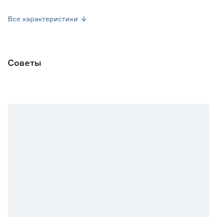
Посев семян
Апрель
Все характеристики
Посев рассады
Апрель
Высота растения (см)
20-40
Советы
Окраска плода
Красный
Форма плода
Круглая
Марка
Агроуспех
Страна производства
Россия
Вес брутто (кг)
0.025