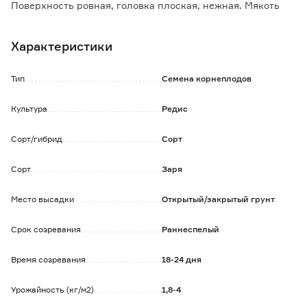
Поверхность ровная, головка плоская, нежная. Мякоть
белая и бело-розовая, плотная, сладкая, слабоострого
вкуса.
Характеристики
Масса корнеплода 13-27 г. Корнеплод полностью
погружен в землю. Относительно устойчив к болезням.
Наилучшего качества корнеплоды получаются на
Тип
Семена корнеплодов
освещенных и достаточно влажных участках.
После появления всходов необходимы частые поливы,
Культура
Редис
рыхление междурядий, прореживание при загущенных
посевах.
Сорт/гибрид
Сорт
Сорт
Заря
Место высадки
Открытый/закрытый грунт
Срок созревания
Раннеспелый
Время созревания
18-24 дня
Урожайность (кг/м2)
1,8-4