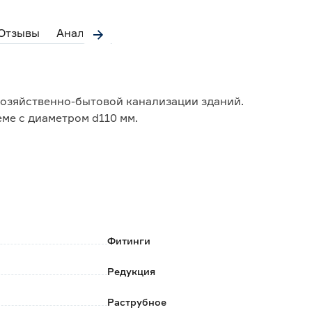
Отзывы
Аналоги
хозяйственно-бытовой канализации зданий.
ме с диаметром d110 мм.
зволяет регулировать угол соединения в диапазоне
Фитинги
Редукция
Раструбное