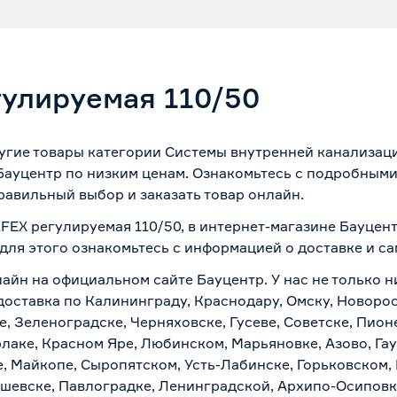
улируемая 110/50
угие товары категории Системы внутренней канализац
Бауцентр по низким ценам. Ознакомьтесь с подробными
равильный выбор и заказать товар онлайн.
FEX регулируемая 110/50, в интернет-магазине Бауцен
 для этого ознакомьтесь с информацией о
доставке и с
лайн на официальном сайте Бауцентр. У нас не только н
доставка по Калининграду, Краснодару, Омску, Новоро
е, Зеленоградске, Черняховске, Гусеве, Советске, Пион
рлаке, Красном Яре, Любинском, Марьяновке, Азово, Га
е, Майкопе, Сыропятском, Усть-Лабинске, Горьковском,
ашевске, Павлоградке, Ленинградской, Архипо-Осиповк