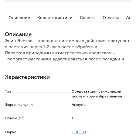
Описание
Характеристики
Советы
Отзывы
Ана
Описание
Эпин Экстра – препарат системного действия, поступает
в растения через 1-2 часа после обработки.
Является природным антистрессовым средством –
помогает растениям адаптироваться после посадки и
пересадки.
Повышает устойчивость культур к грибным заболеваниям
Характеристики
(фитофтороз, альтернариоз, мучнистая роса).
Особенности и преимущества:
Тип
Средства для стимуляции
- повышает всхожесть семян и клубней, ускоряет их
роста и корнеобразования
прорастание;
Форма выпуска
Ампулы
- ускоряет созревание плодов и увеличивает
урожайность;
Объем (мл)
1
- защищает растения от низких температур (возвратные
заморозки);
- снижает содержание нитратов, тяжелых металлов,
Марка
НЭСТ-М