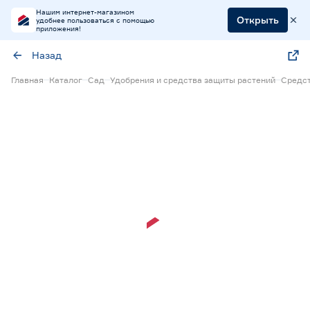
Нашим интернет-магазином
Открыть
удобнее пользоваться с помощью
приложения!
Назад
Главная
Каталог
Сад
Удобрения и средства защиты растений
Средст