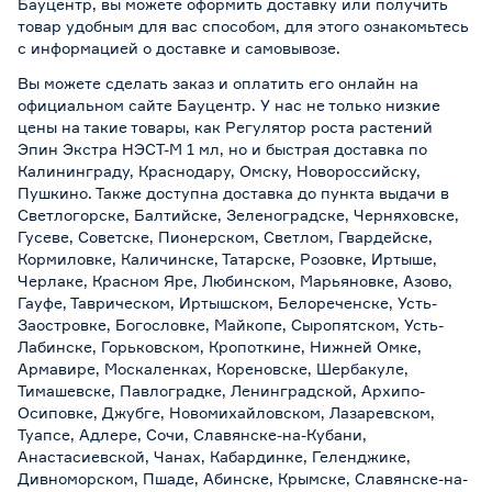
Бауцентр, вы можете оформить доставку или получить
товар удобным для вас способом, для этого ознакомьтесь
с информацией о
доставке и самовывозе
.
Вы можете сделать заказ и оплатить его онлайн на
официальном сайте Бауцентр. У нас не только низкие
цены на такие товары, как Регулятор роста растений
Эпин Экстра НЭСТ-М 1 мл, но и быстрая доставка по
Калининграду, Краснодару, Омску, Новороссийску,
Пушкино. Также доступна доставка до пункта выдачи в
Светлогорске, Балтийске, Зеленоградске, Черняховске,
Гусеве, Советске, Пионерском, Светлом, Гвардейске,
Кормиловке, Каличинске, Татарске, Розовке, Иртыше,
Черлаке, Красном Яре, Любинском, Марьяновке, Азово,
Гауфе, Таврическом, Иртышском, Белореченске, Усть-
Заостровке, Богословке, Майкопе, Сыропятском, Усть-
Лабинске, Горьковском, Кропоткине, Нижней Омке,
Армавире, Москаленках, Кореновске, Шербакуле,
Тимашевске, Павлоградке, Ленинградской, Архипо-
Осиповке, Джубге, Новомихайловском, Лазаревском,
Туапсе, Адлере, Сочи, Славянске-на-Кубани,
Анастасиевской, Чанах, Кабардинке, Геленджике,
Дивноморском, Пшаде, Абинске, Крымске, Славянске-на-