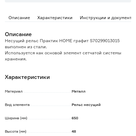
Описание
Характеристики
Инструкции и документы
Описание
Несущий рельс Практик HOME графит S70299013015
выполнен из стали.
Используется как основой элемент сетчатой системы
хранения.
Предназначен для установки вертикальных стоек.
Имеет два гиба, на верхнем расположены прорези для
Характеристики
удобной установки стоек.
Обратите внимание:
Материал
Металл
Все комплектующие приобретаются отдельно.
Вид элемента
Рельс несущий
Ширина (мм)
650
Высота (мм)
48