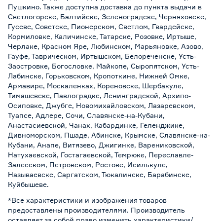
Пушкино. Также доступна доставка до пункта выдачи в
Светлогорске, Балтийске, Зеленоградске, Черняховске,
Гусеве, Советске, Пионерском, Светлом, Гвардейске,
Кормиловке, Каличинске, Татарске, Розовке, Иртыше,
Черлаке, Красном Яре, Любинском, Марьяновке, Азово,
Гауфе, Таврическом, Иртышском, Белореченске, Усть-
Заостровке, Богословке, Майкопе, Сыропятском, Усть-
Лабинске, Горьковском, Кропоткине, Нижней Омке,
Армавире, Москаленках, Кореновске, Шербакуле,
Тимашевске, Павлоградке, Ленинградской, Архипо-
Осиповке, Джубге, Новомихайловском, Лазаревском,
Туапсе, Адлере, Сочи, Славянске-на-Кубани,
Анастасиевской, Чанах, Кабардинке, Геленджике,
Дивноморском, Пшаде, Абинске, Крымске, Славянске-на-
Кубани, Анапе, Витязево, Джигинке, Варениковской,
Натухаевской, Гостагаевской, Темрюке, Переславле-
Залесском, Петровском, Ростове, Исилькуле,
Называевске, Саргатском, Тюкалинске, Барабинске,
Куйбышеве.
*Все характеристики и изображения товаров
предоставлены производителями. Производитель
оставляет за собой право изменить характеристики/