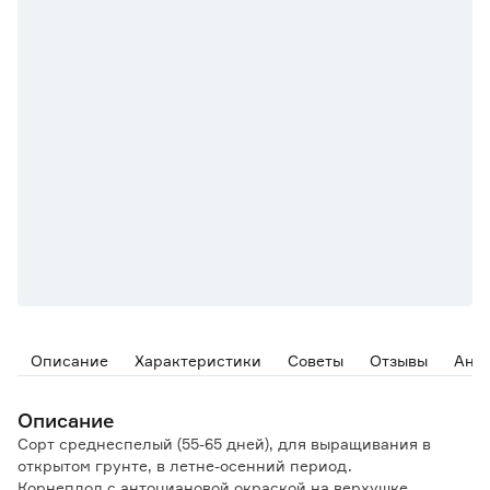
Описание
Характеристики
Советы
Отзывы
Ана
Описание
Сорт среднеспелый (55-65 дней), для выращивания в
открытом грунте, в летне-осенний период.
Корнеплод с антоциановой окраской на верхушке,