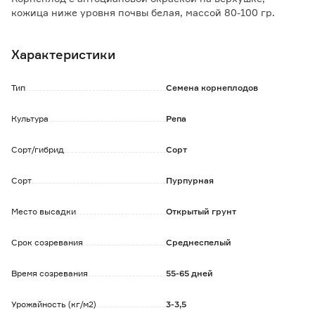
кожица ниже уровня почвы белая, массой 80-100 гр.
Мякоть белого цвета, сочная, сладкая, богата
витаминами. Вкус отличный.
Характеристики
Рекомендуется для использования в свежем виде и
домашней.
Урожайность 3-3,5 кг/кв.м.
Тип
Семена корнеплодов
Культура
Репа
Сорт/гибрид
Сорт
Сорт
Пурпурная
Место высадки
Открытый грунт
Срок созревания
Среднеспелый
Время созревания
55-65 дней
Урожайность (кг/м2)
3-3,5