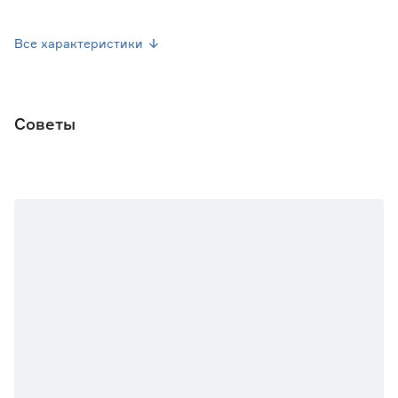
Посев семян
Июль
Все характеристики
Форма плода
Округло-плоская
Марка
Agroni
Советы
Страна производства
Россия
Вес брутто (кг)
0.004