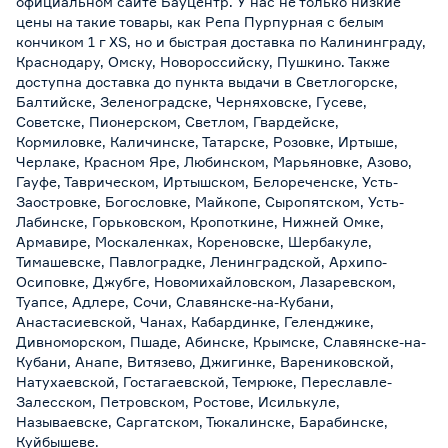
официальном сайте Бауцентр. У нас не только низкие
цены на такие товары, как Репа Пурпурная с белым
кончиком 1 г XS, но и быстрая доставка по Калининграду,
Краснодару, Омску, Новороссийску, Пушкино. Также
доступна доставка до пункта выдачи в Светлогорске,
Балтийске, Зеленоградске, Черняховске, Гусеве,
Советске, Пионерском, Светлом, Гвардейске,
Кормиловке, Каличинске, Татарске, Розовке, Иртыше,
Черлаке, Красном Яре, Любинском, Марьяновке, Азово,
Гауфе, Таврическом, Иртышском, Белореченске, Усть-
Заостровке, Богословке, Майкопе, Сыропятском, Усть-
Лабинске, Горьковском, Кропоткине, Нижней Омке,
Армавире, Москаленках, Кореновске, Шербакуле,
Тимашевске, Павлоградке, Ленинградской, Архипо-
Осиповке, Джубге, Новомихайловском, Лазаревском,
Туапсе, Адлере, Сочи, Славянске-на-Кубани,
Анастасиевской, Чанах, Кабардинке, Геленджике,
Дивноморском, Пшаде, Абинске, Крымске, Славянске-на-
Кубани, Анапе, Витязево, Джигинке, Варениковской,
Натухаевской, Гостагаевской, Темрюке, Переславле-
Залесском, Петровском, Ростове, Исилькуле,
Называевске, Саргатском, Тюкалинске, Барабинске,
Куйбышеве.