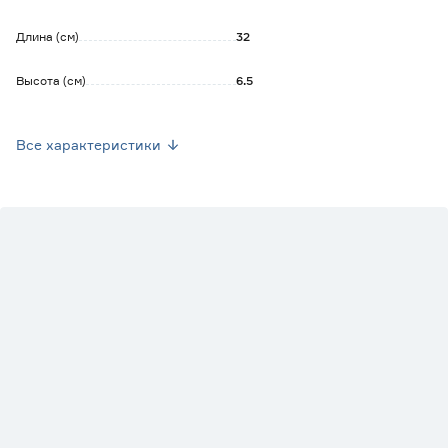
Длина (см)
32
Высота (см)
6.5
Длина рукоятки (см)
37
Все характеристики
Тип
Решетки
Страна производства
Китай
Вес брутто (кг)
0.7