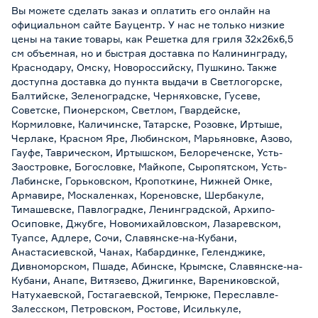
Вы можете сделать заказ и оплатить его онлайн на
официальном сайте Бауцентр. У нас не только низкие
цены на такие товары, как Решетка для гриля 32x26x6,5
см объемная, но и быстрая доставка по Калининграду,
Краснодару, Омску, Новороссийску, Пушкино. Также
доступна доставка до пункта выдачи в Светлогорске,
Балтийске, Зеленоградске, Черняховске, Гусеве,
Советске, Пионерском, Светлом, Гвардейске,
Кормиловке, Каличинске, Татарске, Розовке, Иртыше,
Черлаке, Красном Яре, Любинском, Марьяновке, Азово,
Гауфе, Таврическом, Иртышском, Белореченске, Усть-
Заостровке, Богословке, Майкопе, Сыропятском, Усть-
Лабинске, Горьковском, Кропоткине, Нижней Омке,
Армавире, Москаленках, Кореновске, Шербакуле,
Тимашевске, Павлоградке, Ленинградской, Архипо-
Осиповке, Джубге, Новомихайловском, Лазаревском,
Туапсе, Адлере, Сочи, Славянске-на-Кубани,
Анастасиевской, Чанах, Кабардинке, Геленджике,
Дивноморском, Пшаде, Абинске, Крымске, Славянске-на-
Кубани, Анапе, Витязево, Джигинке, Варениковской,
Натухаевской, Гостагаевской, Темрюке, Переславле-
Залесском, Петровском, Ростове, Исилькуле,