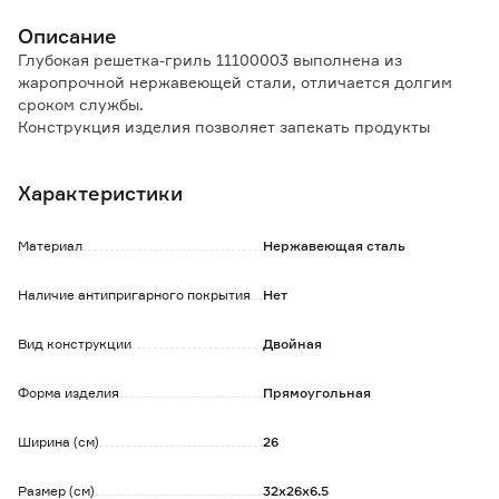
Описание
Глубокая решетка-гриль 11100003 выполнена из
жаропрочной нержавеющей стали, отличается долгим
сроком службы.
Конструкция изделия позволяет запекать продукты
различной толщины.
Длинная ручка с деревянной накладкой защищает руки
Характеристики
пользователя от ожогов.
Предусмотрена возможность подвесного хранения
решетки.
Материал
Нержавеющая сталь
Общая длина с ручкой: 69 см.
Наличие антипригарного покрытия
Нет
Обратите внимание:
Цена в интернет-магазине указана уже с учетом
Вид конструкции
Двойная
действующей скидки.
Форма изделия
Прямоугольная
Ширина (см)
26
Размер (см)
32х26х6.5