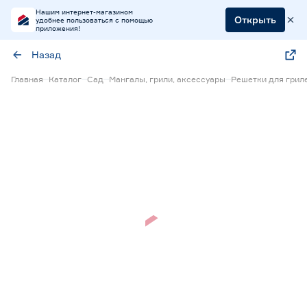
Нашим интернет-магазином
Открыть
удобнее пользоваться с помощью
приложения!
Назад
Главная
Каталог
Сад
Мангалы, грили, аксессуары
Решетки для грил
Скидка 20%