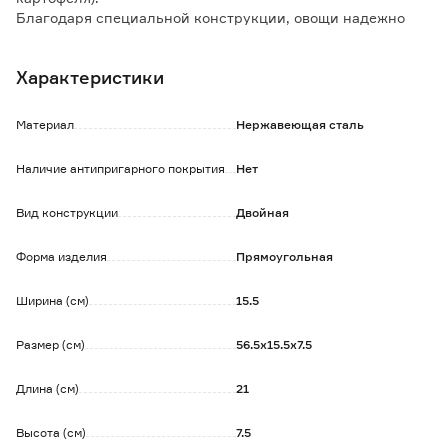
Благодаря специальной конструкции, овощи надежно
удерживаются внутри.
Плотное фиксирующее кольцо исключает риск
Характеристики
случайного раскрытия изделия во время приготовления
пищи.
Ручка из дерева обработана специальной пропиткой, за
Материал
Нержавеющая сталь
счет чего практически не нагревается и не обжигает
руки.
Наличие антипригарного покрытия
Нет
Изогнутые усики надежно фиксируют решетку на
мангале.
Вид конструкции
Двойная
Форма изделия
Прямоугольная
Ширина (см)
15.5
Размер (см)
56.5х15.5х7.5
Длина (см)
21
Высота (см)
7.5