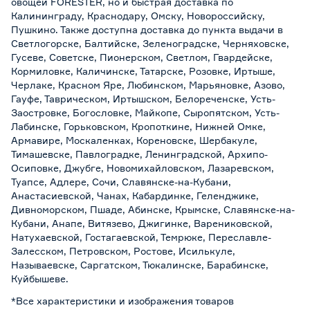
овощей FORESTER, но и быстрая доставка по
Калининграду, Краснодару, Омску, Новороссийску,
Пушкино. Также доступна доставка до пункта выдачи в
Светлогорске, Балтийске, Зеленоградске, Черняховске,
Гусеве, Советске, Пионерском, Светлом, Гвардейске,
Кормиловке, Каличинске, Татарске, Розовке, Иртыше,
Черлаке, Красном Яре, Любинском, Марьяновке, Азово,
Гауфе, Таврическом, Иртышском, Белореченске, Усть-
Заостровке, Богословке, Майкопе, Сыропятском, Усть-
Лабинске, Горьковском, Кропоткине, Нижней Омке,
Армавире, Москаленках, Кореновске, Шербакуле,
Тимашевске, Павлоградке, Ленинградской, Архипо-
Осиповке, Джубге, Новомихайловском, Лазаревском,
Туапсе, Адлере, Сочи, Славянске-на-Кубани,
Анастасиевской, Чанах, Кабардинке, Геленджике,
Дивноморском, Пшаде, Абинске, Крымске, Славянске-на-
Кубани, Анапе, Витязево, Джигинке, Варениковской,
Натухаевской, Гостагаевской, Темрюке, Переславле-
Залесском, Петровском, Ростове, Исилькуле,
Называевске, Саргатском, Тюкалинске, Барабинске,
Куйбышеве.
*Все характеристики и изображения товаров