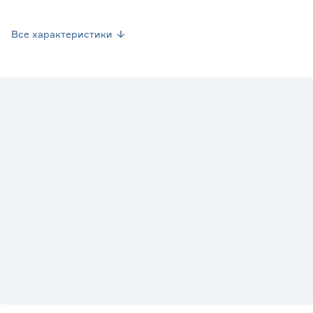
Длина рукоятки (см)
35.5
Все характеристики
Марка
FORESTER
Тип
Решетки
Страна производства
Китай
Вес брутто (кг)
0.36