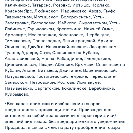
Каличинске, Татарске, Розовке, Иртыше, Черлаке,
Красном Яре, Любинском, Марьяновке, Азово, Гауфе,
Таврическом, Иртышском, Белореченске, Усть-
Заостровке, Богословке, Майкопе, Сыропятском, Усть-
Лабинске, Горьковском, Кропоткине, Нижней Омке,
Армавире, Москаленках, Кореновске, Шербакуле,
Тимашевске, Павлоградке, Ленинградской, Архипо-
Осиповке, Джубге, Новомихайловском, Лазаревском,
Туапсе, Адлере, Сочи, Славянске-на-Кубани,
Анастасиевской, Чанах, Кабардинке, Геленджике,
Дивноморском, Пшаде, Абинске, Крымске, Славянске-на-
Кубани, Анапе, Витязево, Джигинке, Варениковской,
Натухаевской, Гостагаевской, Темрюке, Переславле-
Залесском, Петровском, Ростове, Исилькуле,
Называевске, Саргатском, Тюкалинске, Барабинске,
Куйбышеве.
*Все характеристики и изображения товаров
предоставлены производителями. Производитель
оставляет за собой право изменить характеристики/
внешний вид товара без предварительного уведомления
Продавца, в связи с чем, на дату приобретения товара