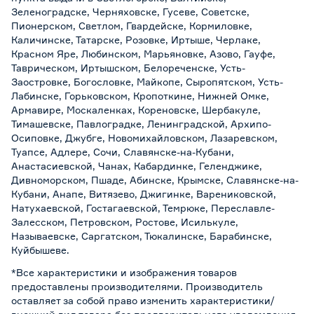
Зеленоградске, Черняховске, Гусеве, Советске,
Пионерском, Светлом, Гвардейске, Кормиловке,
Каличинске, Татарске, Розовке, Иртыше, Черлаке,
Красном Яре, Любинском, Марьяновке, Азово, Гауфе,
Таврическом, Иртышском, Белореченске, Усть-
Заостровке, Богословке, Майкопе, Сыропятском, Усть-
Лабинске, Горьковском, Кропоткине, Нижней Омке,
Армавире, Москаленках, Кореновске, Шербакуле,
Тимашевске, Павлоградке, Ленинградской, Архипо-
Осиповке, Джубге, Новомихайловском, Лазаревском,
Туапсе, Адлере, Сочи, Славянске-на-Кубани,
Анастасиевской, Чанах, Кабардинке, Геленджике,
Дивноморском, Пшаде, Абинске, Крымске, Славянске-на-
Кубани, Анапе, Витязево, Джигинке, Варениковской,
Натухаевской, Гостагаевской, Темрюке, Переславле-
Залесском, Петровском, Ростове, Исилькуле,
Называевске, Саргатском, Тюкалинске, Барабинске,
Куйбышеве.
*Все характеристики и изображения товаров
предоставлены производителями. Производитель
оставляет за собой право изменить характеристики/