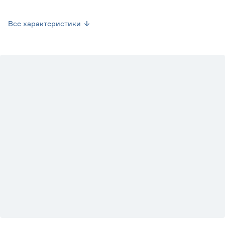
Страна производства
Нидерланды
Все характеристики
Вес брутто (кг)
0