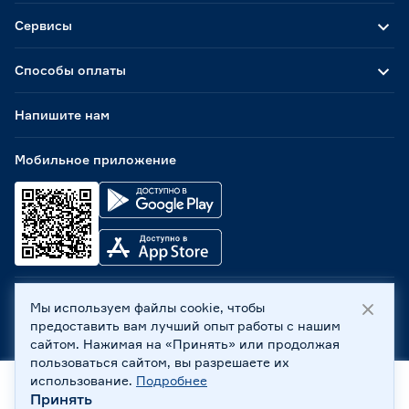
Сервисы
Способы оплаты
Напишите нам
Мобильное приложение
Мы используем файлы cookie, чтобы
ООО «Бауцентр Рус» 2004 -
2026
, 236029, г. Калининград,
предоставить вам лучший опыт работы с нашим
ул. А.Невского, 205. ИНН 7702596813, КПП 390601001 ©
сайтом. Нажимая на «Принять» или продолжая
Все права защищены
пользоваться сайтом, вы разрешаете их
Политика обработки персональных данных
использование.
Подробнее
Правовая информация
Принять
Главная
Каталог
Корзина
Профиль
Охрана труда