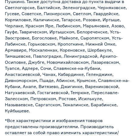
Пушкино. Также доступна доставка до пункта выдачи в
Светлогорске, Балтийске, Зеленоградске, Черняховске,
Гусеве, Советске, Пионерском, Светлом, Гвардейске,
Кормиловке, Каличинске, Татарске, Розовке, Иртыше,
Черлаке, Красном Яре, Любинском, Марьяновке, Азово,
Гауфе, Таврическом, Иртышском, Белореченске, Усть-
Заостровке, Богословке, Майкопе, Сыропятском, Усть-
Лабинске, Горьковском, Кропоткине, Нижней Омке,
Армавире, Москаленках, Кореновске, Шербакуле,
Тимашевске, Павлоградке, Ленинградской, Архипо-
Осиповке, Джубге, Новомихайловском, Лазаревском,
Туапсе, Адлере, Сочи, Славянске-на-Кубани,
Анастасиевской, Чанах, Кабардинке, Геленджике,
Дивноморском, Пшаде, Абинске, Крымске, Славянске-на-
Кубани, Анапе, Витязево, Джигинке, Варениковской,
Натухаевской, Гостагаевской, Темрюке, Переславле-
Залесском, Петровском, Ростове, Исилькуле,
Называевске, Саргатском, Тюкалинске, Барабинске,
Куйбышеве.
*Все характеристики и изображения товаров
предоставлены производителями. Производитель
оставляет за собой право изменить характеристики/