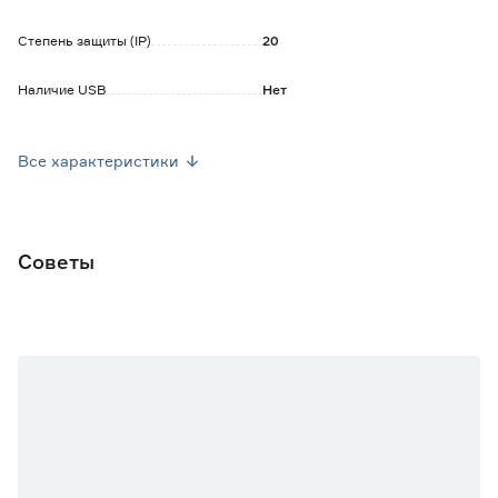
Степень защиты (IP)
20
Наличие USB
Нет
Наличие заземления
Да
Все характеристики
Наличие защитных шторок
Нет
Марка
Systeme Electric
Советы
Серия
Атлас Дизайн
Страна производства
Россия
Вес брутто (кг)
0.088