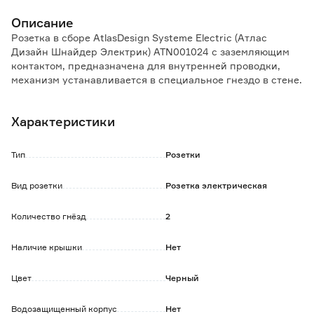
Описание
Розетка в сборе AtlasDesign Systeme Electric (Атлас
Дизайн Шнайдер Электрик) ATN001024 с заземляющим
контактом, предназначена для внутренней проводки,
механизм устанавливается в специальное гнездо в стене.
Преимущества:
Характеристики
- высокое качество и легкость установки;
- лицевые детали изделий изготовлены из
высококачественного ABS-пластика, устойчивого к
Тип
Розетки
царапинам и UV-излучению;
- удобный подвод проводов;
Вид розетки
Розетка электрическая
- четкая маркировка клемм;
- усиленные прямые монтажные лапки для лучшей
Количество гнёзд
2
фиксации механизма в монтажной коробке;
- стеклонаполненые, термостойкие материалы оснований
механизмов обеспечивают дополнительную жесткость и
Наличие крышки
Нет
долговечность конструкции.
Цвет
Черный
Номинальный ток: 16А
Номинальное напряжение: 220В
Водозащищенный корпус
Нет