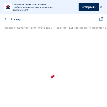
Нашим интернет-магазином
Открыть
удобнее пользоваться с помощью
приложения!
Назад
Главная
Каталог
Электротовары
Розетки и выключатели
Розетки и 