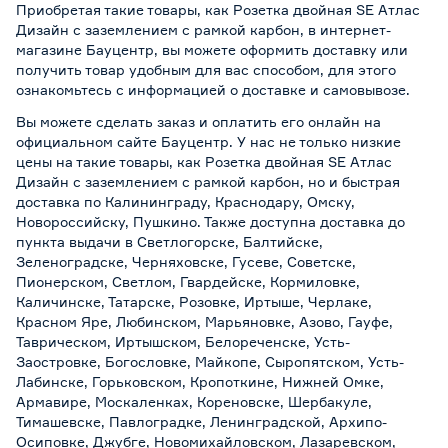
Приобретая такие товары, как Розетка двойная SE Атлас
Дизайн с заземлением с рамкой карбон, в интернет-
магазине Бауцентр, вы можете оформить доставку или
получить товар удобным для вас способом, для этого
ознакомьтесь с информацией о
доставке и самовывозе
.
Вы можете сделать заказ и оплатить его онлайн на
официальном сайте Бауцентр. У нас не только низкие
цены на такие товары, как Розетка двойная SE Атлас
Дизайн с заземлением с рамкой карбон, но и быстрая
доставка по Калининграду, Краснодару, Омску,
Новороссийску, Пушкино. Также доступна доставка до
пункта выдачи в Светлогорске, Балтийске,
Зеленоградске, Черняховске, Гусеве, Советске,
Пионерском, Светлом, Гвардейске, Кормиловке,
Каличинске, Татарске, Розовке, Иртыше, Черлаке,
Красном Яре, Любинском, Марьяновке, Азово, Гауфе,
Таврическом, Иртышском, Белореченске, Усть-
Заостровке, Богословке, Майкопе, Сыропятском, Усть-
Лабинске, Горьковском, Кропоткине, Нижней Омке,
Армавире, Москаленках, Кореновске, Шербакуле,
Тимашевске, Павлоградке, Ленинградской, Архипо-
Осиповке, Джубге, Новомихайловском, Лазаревском,