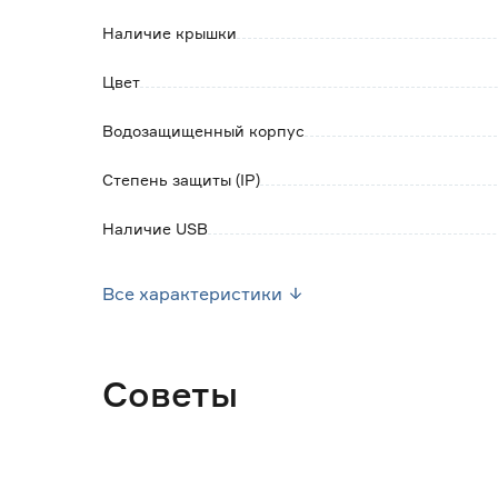
Наличие крышки
Номинальный ток: 16А
Номинальное напряжение: 220В
Цвет
Водозащищенный корпус
Степень защиты (IP)
Наличие USB
Наличие заземления
Все характеристики
Наличие защитных шторок
Марка
Советы
Серия
Страна производства