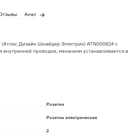
Отзывы
Аналоги
ric (Атлас Дизайн Шнайдер Электрик) ATN000624 с
 внутренней проводки, механизм устанавливается в
высококачественного ABS-пластика, устойчивого к
Розетки
лучшей фиксации механизма в монтажной коробке;
Розетка электрическая
алы оснований механизмов обеспечивают
ь конструкции.
2