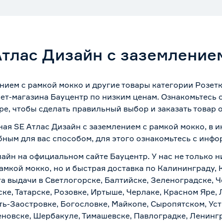
Атлас Дизайн с заземление
ением с рамкой мокко и другие товары категории Розет
ет-магазина Бауцентр по низким ценам. Ознакомьтесь
ре, чтобы сделать правильный выбор и заказать товар 
ная SE Атлас Дизайн с заземлением с рамкой мокко, в 
бным для вас способом, для этого ознакомьтесь с инф
айн на официальном сайте Бауцентр. У нас не только н
амкой мокко, но и быстрая доставка по Калининграду, 
а выдачи в Светлогорске, Балтийске, Зеленоградске, Ч
ке, Татарске, Розовке, Иртыше, Черлаке, Красном Яре, 
ть-Заостровке, Богословке, Майкопе, Сыропятском, Уст
новске, Шербакуле, Тимашевске, Павлоградке, Ленинг