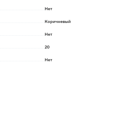
Нет
Коричневый
Нет
20
Нет
Да
Нет
Systeme Electric
Атлас Дизайн
Россия