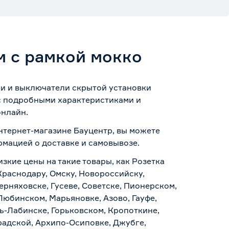
м с рамкой мокко
ки и выключатели скрытой установки
 с подробными характеристиками и
онлайн.
интернет-магазине Бауцентр, вы можете
ормацией о
доставке и самовывозе
.
изкие цены на такие товары, как Розетка
Краснодару, Омску, Новороссийску,
ерняховске, Гусеве, Советске, Пионерском,
Любинском, Марьяновке, Азово, Гауфе,
ь-Лабинске, Горьковском, Кропоткине,
радской, Архипо-Осиповке, Джубге,