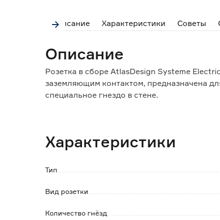
Описание
Характеристики
Советы
Описание
Розетка в сборе AtlasDesign Systeme Elect
заземляющим контактом, предназначена для
специальное гнездо в стене.
Преимущества:
- высокое качество и легкость установки;
Характеристики
- лицевые детали изделий изготовлены из 
царапинам и UV-излучению;
- удобный подвод проводов;
Тип
- четкая маркировка клемм;
- усиленные прямые монтажные лапки для 
Вид розетки
- стеклонаполненые, термостойкие матери
дополнительную жесткость и долговечност
Количество гнёзд