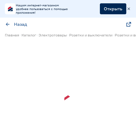
Нашим интернет-магазином
Открыть
удобнее пользоваться с помощью
приложения!
Назад
Главная
Каталог
Электротовары
Розетки и выключатели
Розетки и 