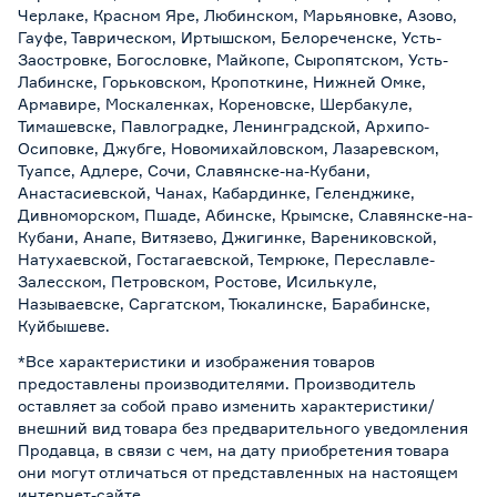
Черлаке, Красном Яре, Любинском, Марьяновке, Азово,
Гауфе, Таврическом, Иртышском, Белореченске, Усть-
Заостровке, Богословке, Майкопе, Сыропятском, Усть-
Лабинске, Горьковском, Кропоткине, Нижней Омке,
Армавире, Москаленках, Кореновске, Шербакуле,
Тимашевске, Павлоградке, Ленинградской, Архипо-
Осиповке, Джубге, Новомихайловском, Лазаревском,
Туапсе, Адлере, Сочи, Славянске-на-Кубани,
Анастасиевской, Чанах, Кабардинке, Геленджике,
Дивноморском, Пшаде, Абинске, Крымске, Славянске-на-
Кубани, Анапе, Витязево, Джигинке, Варениковской,
Натухаевской, Гостагаевской, Темрюке, Переславле-
Залесском, Петровском, Ростове, Исилькуле,
Называевске, Саргатском, Тюкалинске, Барабинске,
Куйбышеве.
*Все характеристики и изображения товаров
предоставлены производителями. Производитель
оставляет за собой право изменить характеристики/
внешний вид товара без предварительного уведомления
Продавца, в связи с чем, на дату приобретения товара
они могут отличаться от представленных на настоящем
интернет-сайте.