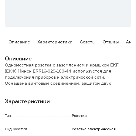
Описание
Характеристики
Советы
Отзывы
Ана
Описание
Одноместная розетка с заземлением и крышкой EKF
(ЕКФ) Минск ERR16-029-100-44 используется для
подключения приборов к электрической сети.
Оснащена винтовым соединением, защитой двух
активных контактов.
Характеристики
Преимущества и особенности:
Корпус изделия выполнен из поликарбоната, устойчивого
к ультра-фиолетовому излучению, сохраняющего свой
Тип
Розетки
первоначальный вид в течение долгого времени.
Высококачественный пластик в основании обладает
Вид розетки
Розетка электрическая
термостойкостью, не поддерживает горение.