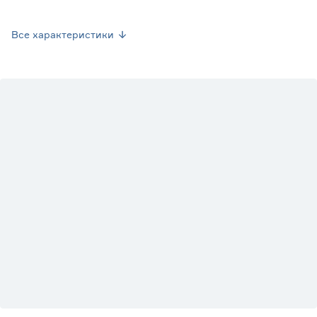
Вес брутто (кг)
0.051
Все характеристики
Марка
IEK
Страна производства
Россия