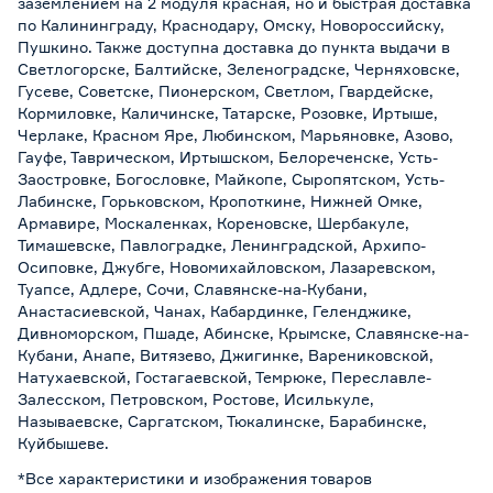
заземлением на 2 модуля красная, но и быстрая доставка
по Калининграду, Краснодару, Омску, Новороссийску,
Пушкино. Также доступна доставка до пункта выдачи в
Светлогорске, Балтийске, Зеленоградске, Черняховске,
Гусеве, Советске, Пионерском, Светлом, Гвардейске,
Кормиловке, Каличинске, Татарске, Розовке, Иртыше,
Черлаке, Красном Яре, Любинском, Марьяновке, Азово,
Гауфе, Таврическом, Иртышском, Белореченске, Усть-
Заостровке, Богословке, Майкопе, Сыропятском, Усть-
Лабинске, Горьковском, Кропоткине, Нижней Омке,
Армавире, Москаленках, Кореновске, Шербакуле,
Тимашевске, Павлоградке, Ленинградской, Архипо-
Осиповке, Джубге, Новомихайловском, Лазаревском,
Туапсе, Адлере, Сочи, Славянске-на-Кубани,
Анастасиевской, Чанах, Кабардинке, Геленджике,
Дивноморском, Пшаде, Абинске, Крымске, Славянске-на-
Кубани, Анапе, Витязево, Джигинке, Варениковской,
Натухаевской, Гостагаевской, Темрюке, Переславле-
Залесском, Петровском, Ростове, Исилькуле,
Называевске, Саргатском, Тюкалинске, Барабинске,
Куйбышеве.
*Все характеристики и изображения товаров