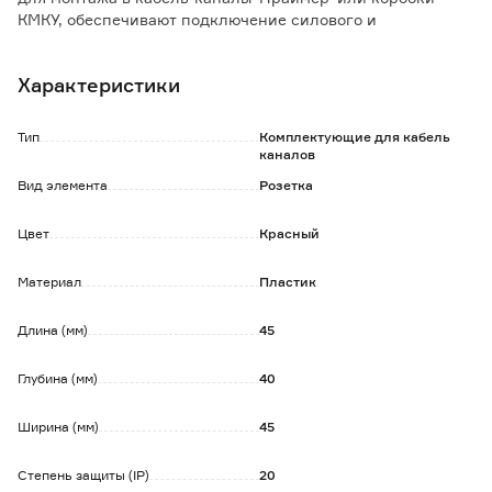
КМКУ, обеспечивают подключение силового и
слаботочного оборудования.
Технические характеристики:
Характеристики
Количество подключаемых розеток: 1;
Тип или способ подключения: Клемма винтовая;
Материал: Пластик;
Тип
Комплектующие для кабель
Номин ток: 16 А;
каналов
Ширина устройства: 45.0 мм;
Вид элемента
Розетка
Высота устройства: 45.0 мм;
Глубина устройства: 40 мм;
Цвет
Красный
Температура эксплуатации: от -25 до +40 °C;
Макс сечение входящего кабеля2: 1,5-2х2,5 мм.
Материал
Пластик
Длина (мм)
45
Глубина (мм)
40
Ширина (мм)
45
Степень защиты (IP)
20