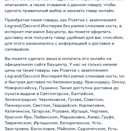
описанием, а также отзывами о данном товаре, чтобы
сделать правильный выбор и заказать товар онлайн.
Приобретая такие товары, как Розетка с заземлением
Legrand/Daccord Инспирия без рамки слоновая кость, в
интернет-магазине Бауцентр, вы можете оформить
доставку или получить товар удобным для вас способом,
для этого ознакомьтесь с информацией о
доставке и
самовывозе
.
Вы можете сделать заказ и оплатить его онлайн на
официальном сайте Бауцентр. У нас не только низкие
цены на такие товары, как Розетка с заземлением
Legrand/Daccord Инспирия без рамки слоновая кость, но
и быстрая доставка по Калининграду, Краснодару, Омску,
Новороссийску, Пушкино. Также доступна доставка до
пункта выдачи в Светлогорске, Балтийске,
Зеленоградске, Черняховске, Гусеве, Советске,
Пионерском, Светлом, Гвардейске, Кормиловке,
Каличинске, Татарске, Розовке, Иртыше, Черлаке,
Красном Яре, Любинском, Марьяновке, Азово, Гауфе,
Таврическом, Иртышском, Белореченске, Усть-
Заостровке, Богословке, Майкопе, Сыропятском, Усть-