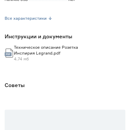
Наличие заземления
Да
Все характеристики
Наличие защитных шторок
Нет
Инструкции и документы
Марка
Daccord
Техническое описание Розетка
Серия
Инспирия
Инспирия Legrand.pdf
4.74 мб
Страна производства
Россия
Вес брутто (кг)
0.046
Советы