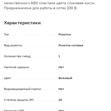
качественного ABS пластика цвета слоновая кость.
Предназначена для работы в сетях 230 В.
Максимальный ток 16 А.
Характеристики
Максимальная мощность 3680 Вт.
Имеет компактную установочную часть - всего 20 мм.
Совместима со всеми рамками коллекций Инспирия
Тип
Розетки
Legrand/Daccord.
Вид розетки
Розетка сетевая
Обратите внимание:
В связи со сменой названия бренда, товар поставляется в
Количество гнёзд
1
упаковках со старым и новым дизайном.
Наличие крышки
Нет
Цвет
Бежевый
Водозащищенный корпус
Нет
Степень защиты (IP)
20
Наличие USB
Нет