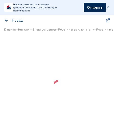
Нашим интернет-магазином
Открыть
удобнее пользоваться с помощью
приложения!
Назад
Главная
Каталог
Электротовары
Розетки и выключатели
Розетки и 
Нет в наличии