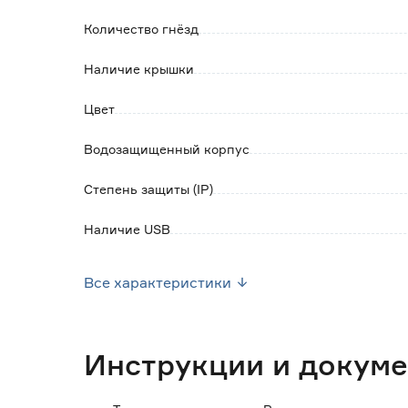
В связи со сменой названия бренда, товар 
дизайном.
Количество гнёзд
Наличие крышки
Цвет
Водозащищенный корпус
Степень защиты (IP)
Наличие USB
Наличие заземления
Все характеристики
Наличие защитных шторок
Марка
Инструкции и докум
Серия