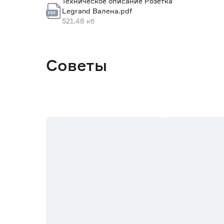
Техническое описание Розетка
Legrand Валена.pdf
Страна производства
521.48 кб
Вес брутто (кг)
Советы