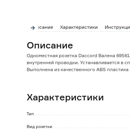
Описание
Характеристики
Инструкци
Описание
Одноместная розетка Daccord Валена 69561
внутренней проводки. Устанавливается в сп
Выполнена из качественного ABS пластика 
сетях 220-250 В.
Оснащена шторками для защиты детей от п
Характеристики
Максимальный ток 16 А.
Имеет компактную установочную часть - все
Совместима со всеми рамками коллекций Ва
Тип
Обратите внимание:
Вид розетки