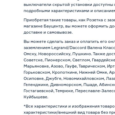
выключатели скрытой установки доступны в
подробными характеристиками и описанием,
Приобретая такие товары, как Розетка с за
магазине Бауцентр, вы можете оформить до
доставке и самовывозе
.
Вы можете сделать заказ и оплатить его онл
заземлением Legrand/Daccord Валена Класс
Омску, Новороссийску, Пушкино. Также дост
Советске, Пионерском, Светлом, Гвардейске
Марьяновке, Азово, Гауфе, Таврическом, Ир
Горьковском, Кропоткине, Нижней Омке, Ар
Осиповке, Джубге, Новомихайловском, Лазар
Геленджике, Дивноморском, Пшаде, Абинске
Гостагаевской, Темрюке, Переславле-Залесс
Куйбышеве.
*Все характеристики и изображения товаро
характеристики/внешний вид товара без пре