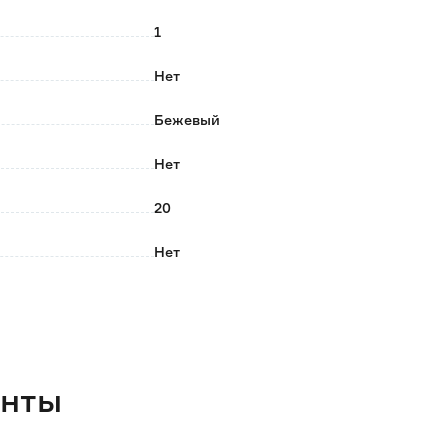
поставляется в упаковках со старым и новым
1
Нет
Бежевый
Нет
20
Нет
Да
Да
Daccord
енты
Валена Классик