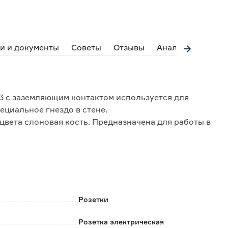
и и документы
Советы
Отзывы
Аналоги
3 с заземляющим контактом используется для
ециальное гнездо в стене.
цвета слоновая кость. Предназначена для работы в
оражения током.
го 20 мм.
лена Legrand/Daccord.
Розетки
Розетка электрическая