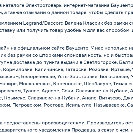
 каталоге Электротовары интернет-магазина Бауцентр 
 а также отзывами о данном товаре, чтобы сделать пра
землением Legrand/Daccord Валена Классик без рамки с
ставку или получить товар удобным для вас способом, 
айн на официальном сайте Бауцентр. У нас не только ни
ик без рамки со шторками слоновая кость, но и быстра
упна доставка до пункта выдачи в Светлогорске, Балти
, Кормиловке, Каличинске, Татарске, Розовке, Иртыше,
тышском, Белореченске, Усть-Заостровке, Богословке, 
мавире, Москаленках, Кореновске, Шербакуле, Тимашев
евском, Туапсе, Адлере, Сочи, Славянске-на-Кубани, 
, Крымске, Славянске-на-Кубани, Анапе, Витязево, Джи
ком, Петровском, Ростове, Исилькуле, Называевске, С
в предоставлены производителями. Производитель ост
дварительного уведомления Продавца, в связи с чем, н