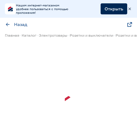
Нашим интернет-магазином
Открыть
удобнее пользоваться с помощью
приложения!
Назад
Главная
Каталог
Электротовары
Розетки и выключатели
Розетки и 