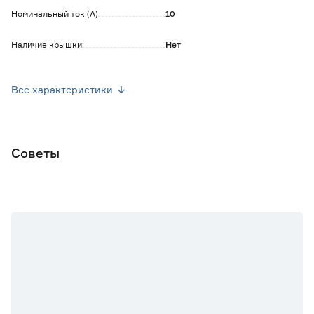
Номинальный ток (А)
10
Наличие крышки
Нет
Наличие шторки
Нет
Все характеристики
Влагозащищённый корпус
Нет
Степень защиты (IP)
20
Советы
Марка
TDM
Страна производства
Китай
Вес брутто (кг)
0.17