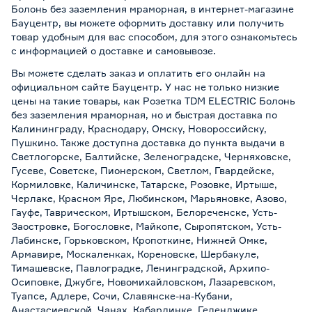
Болонь без заземления мраморная, в интернет-магазине
Бауцентр, вы можете оформить доставку или получить
товар удобным для вас способом, для этого ознакомьтесь
с информацией о
доставке и самовывозе
.
Вы можете сделать заказ и оплатить его онлайн на
официальном сайте Бауцентр. У нас не только низкие
цены на такие товары, как Розетка TDM ELECTRIC Болонь
без заземления мраморная, но и быстрая доставка по
Калининграду, Краснодару, Омску, Новороссийску,
Пушкино. Также доступна доставка до пункта выдачи в
Светлогорске, Балтийске, Зеленоградске, Черняховске,
Гусеве, Советске, Пионерском, Светлом, Гвардейске,
Кормиловке, Каличинске, Татарске, Розовке, Иртыше,
Черлаке, Красном Яре, Любинском, Марьяновке, Азово,
Гауфе, Таврическом, Иртышском, Белореченске, Усть-
Заостровке, Богословке, Майкопе, Сыропятском, Усть-
Лабинске, Горьковском, Кропоткине, Нижней Омке,
Армавире, Москаленках, Кореновске, Шербакуле,
Тимашевске, Павлоградке, Ленинградской, Архипо-
Осиповке, Джубге, Новомихайловском, Лазаревском,
Туапсе, Адлере, Сочи, Славянске-на-Кубани,
Анастасиевской, Чанах, Кабардинке, Геленджике,