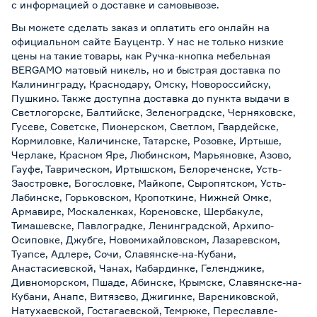
с информацией о
доставке и самовывозе
.
Вы можете сделать заказ и оплатить его онлайн на
официальном сайте Бауцентр. У нас не только низкие
цены на такие товары, как Ручка-кнопка мебельная
BERGAMO матовый никель, но и быстрая доставка по
Калининграду, Краснодару, Омску, Новороссийску,
Пушкино. Также доступна доставка до пункта выдачи в
Светлогорске, Балтийске, Зеленоградске, Черняховске,
Гусеве, Советске, Пионерском, Светлом, Гвардейске,
Кормиловке, Каличинске, Татарске, Розовке, Иртыше,
Черлаке, Красном Яре, Любинском, Марьяновке, Азово,
Гауфе, Таврическом, Иртышском, Белореченске, Усть-
Заостровке, Богословке, Майкопе, Сыропятском, Усть-
Лабинске, Горьковском, Кропоткине, Нижней Омке,
Армавире, Москаленках, Кореновске, Шербакуле,
Тимашевске, Павлоградке, Ленинградской, Архипо-
Осиповке, Джубге, Новомихайловском, Лазаревском,
Туапсе, Адлере, Сочи, Славянске-на-Кубани,
Анастасиевской, Чанах, Кабардинке, Геленджике,
Дивноморском, Пшаде, Абинске, Крымске, Славянске-на-
Кубани, Анапе, Витязево, Джигинке, Варениковской,
Натухаевской, Гостагаевской, Темрюке, Переславле-