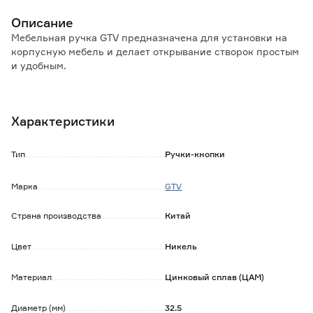
Описание
Мебельная ручка GTV предназначена для установки на
корпусную мебель и делает открывание створок простым
и удобным.
Особенности и преимущества:
- материал изготовления обеспечивает высокую
Характеристики
прочность, долгий срок эксплуатации;
- подходит к разным видам корпусной мебели,
изготовленной из натуральных и искусственных
Тип
Ручки-кнопки
материалов;
- не требует особого ухода и регулировки;
Марка
GTV
- легко устанавливается и демонтируется.
Страна производства
Китай
Обратите внимание:
Крепеж в комплекте.
Протирать влажной тканью, смоченной в любом
Цвет
Никель
чистящем средстве на мыльной основе, не содержащем
абразивов и агрессивных веществ. После вытереть
Материал
Цинковый сплав (ЦАМ)
насухо.
Диаметр (мм)
32.5