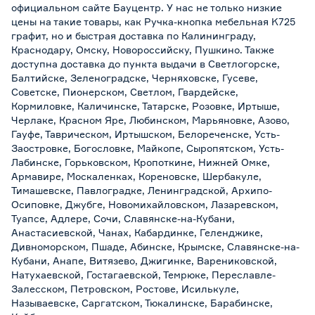
официальном сайте Бауцентр. У нас не только низкие
цены на такие товары, как Ручка-кнопка мебельная K725
графит, но и быстрая доставка по Калининграду,
Краснодару, Омску, Новороссийску, Пушкино. Также
доступна доставка до пункта выдачи в Светлогорске,
Балтийске, Зеленоградске, Черняховске, Гусеве,
Советске, Пионерском, Светлом, Гвардейске,
Кормиловке, Каличинске, Татарске, Розовке, Иртыше,
Черлаке, Красном Яре, Любинском, Марьяновке, Азово,
Гауфе, Таврическом, Иртышском, Белореченске, Усть-
Заостровке, Богословке, Майкопе, Сыропятском, Усть-
Лабинске, Горьковском, Кропоткине, Нижней Омке,
Армавире, Москаленках, Кореновске, Шербакуле,
Тимашевске, Павлоградке, Ленинградской, Архипо-
Осиповке, Джубге, Новомихайловском, Лазаревском,
Туапсе, Адлере, Сочи, Славянске-на-Кубани,
Анастасиевской, Чанах, Кабардинке, Геленджике,
Дивноморском, Пшаде, Абинске, Крымске, Славянске-на-
Кубани, Анапе, Витязево, Джигинке, Варениковской,
Натухаевской, Гостагаевской, Темрюке, Переславле-
Залесском, Петровском, Ростове, Исилькуле,
Называевске, Саргатском, Тюкалинске, Барабинске,