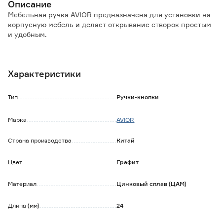
Описание
Мебельная ручка AVIOR предназначена для установки на
корпусную мебель и делает открывание створок простым
и удобным.
Особенности и преимущества:
- материал изготовления обеспечивает высокую
Характеристики
прочность, долгий срок эксплуатации;
- подходит к разным видам корпусной мебели,
изготовленной из натуральных и искусственных
Тип
Ручки-кнопки
материалов;
- не требует особого ухода и регулировки;
Марка
AVIOR
- легко устанавливается и демонтируется.
Страна производства
Китай
Обратите внимание:
Крепеж в комплекте.
Протирать влажной тканью, смоченной в любом
Цвет
Графит
чистящем средстве на мыльной основе, не содержащем
абразивов и агрессивных веществ. После вытереть
Материал
Цинковый сплав (ЦАМ)
насухо.
Длина (мм)
24