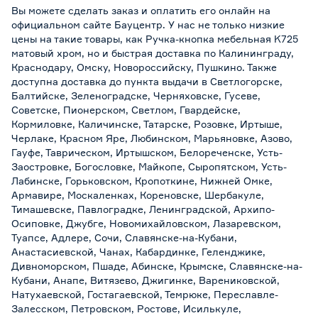
Вы можете сделать заказ и оплатить его онлайн на
официальном сайте Бауцентр. У нас не только низкие
цены на такие товары, как Ручка-кнопка мебельная K725
матовый хром, но и быстрая доставка по Калининграду,
Краснодару, Омску, Новороссийску, Пушкино. Также
доступна доставка до пункта выдачи в Светлогорске,
Балтийске, Зеленоградске, Черняховске, Гусеве,
Советске, Пионерском, Светлом, Гвардейске,
Кормиловке, Каличинске, Татарске, Розовке, Иртыше,
Черлаке, Красном Яре, Любинском, Марьяновке, Азово,
Гауфе, Таврическом, Иртышском, Белореченске, Усть-
Заостровке, Богословке, Майкопе, Сыропятском, Усть-
Лабинске, Горьковском, Кропоткине, Нижней Омке,
Армавире, Москаленках, Кореновске, Шербакуле,
Тимашевске, Павлоградке, Ленинградской, Архипо-
Осиповке, Джубге, Новомихайловском, Лазаревском,
Туапсе, Адлере, Сочи, Славянске-на-Кубани,
Анастасиевской, Чанах, Кабардинке, Геленджике,
Дивноморском, Пшаде, Абинске, Крымске, Славянске-на-
Кубани, Анапе, Витязево, Джигинке, Варениковской,
Натухаевской, Гостагаевской, Темрюке, Переславле-
Залесском, Петровском, Ростове, Исилькуле,