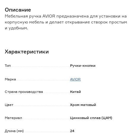
Описание
Мебельная ручка AVIOR предназначена для установки на
корпусную мебель и делает открывание створок простым
и удобным.
Особенности и преимущества:
- материал изготовления обеспечивает высокую
Характеристики
прочность, долгий срок эксплуатации;
- подходит к разным видам корпусной мебели,
изготовленной из натуральных и искусственных
Тип
Ручки-кнопки
материалов;
- не требует особого ухода и регулировки;
Марка
AVIOR
- легко устанавливается и демонтируется.
Страна производства
Китай
Обратите внимание:
Крепеж в комплекте.
Протирать влажной тканью, смоченной в любом
Цвет
Хром матовый
чистящем средстве на мыльной основе, не содержащем
абразивов и агрессивных веществ. После вытереть
Материал
Цинковый сплав (ЦАМ)
насухо.
Длина (мм)
24