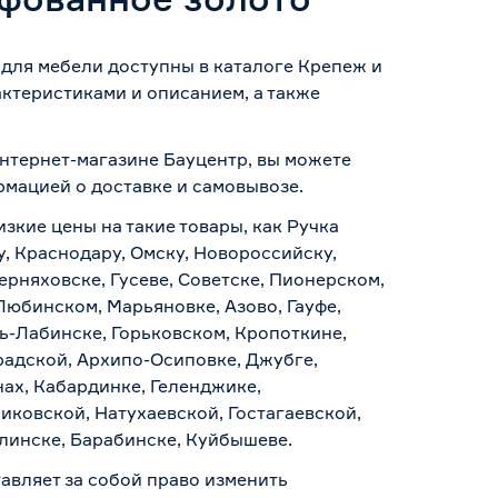
 для мебели доступны в каталоге Крепеж и
ктеристиками и описанием, а также
интернет-магазине Бауцентр, вы можете
ормацией о
доставке и самовывозе
.
изкие цены на такие товары, как Ручка
, Краснодару, Омску, Новороссийску,
ерняховске, Гусеве, Советске, Пионерском,
Любинском, Марьяновке, Азово, Гауфе,
ь-Лабинске, Горьковском, Кропоткине,
радской, Архипо-Осиповке, Джубге,
нах, Кабардинке, Геленджике,
иковской, Натухаевской, Гостагаевской,
алинске, Барабинске, Куйбышеве.
авляет за собой право изменить