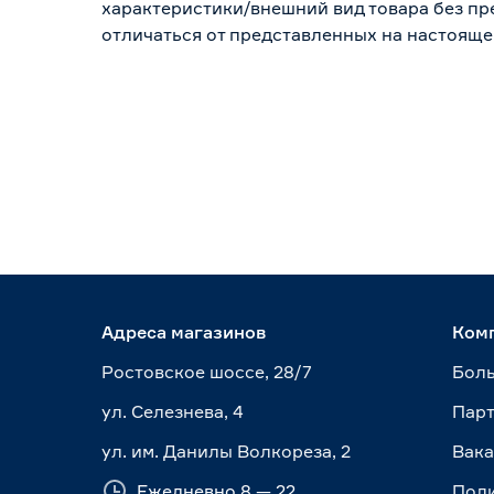
характеристики/внешний вид товара без пре
отличаться от представленных на настояще
Адреса магазинов
Ком
Ростовское шоссе, 28/7
Боль
ул. Селезнева, 4
Пар
ул. им. Данилы Волкореза, 2
Вак
Ежедневно 8 — 22
Пол