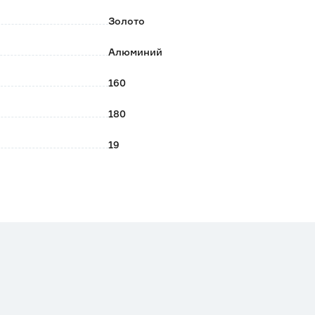
тв. После вытереть насухо.
Золото
Алюминий
160
180
19
0.073
Современный