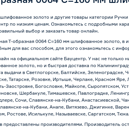
 шлифованное золото и другие товары категории Ручки
нтр по низким ценам. Ознакомьтесь с подробными хара
равильный выбор и заказать товар онлайн.
ная Т-образная 0064 С=160 мм шлифованное золото, в 
бным для вас способом, для этого ознакомьтесь с инф
айн на официальном сайте Бауцентр. У нас не только н
ванное золото, но и быстрая доставка по Калининграду
а выдачи в Светлогорске, Балтийске, Зеленоградске, Ч
ке, Татарске, Розовке, Иртыше, Черлаке, Красном Яре, 
ть-Заостровке, Богословке, Майкопе, Сыропятском, Уст
новске, Шербакуле, Тимашевске, Павлоградке, Ленинг
лере, Сочи, Славянске-на-Кубани, Анастасиевской, Ча
лавянске-на-Кубани, Анапе, Витязево, Джигинке, Варен
м, Ростове, Исилькуле, Называевске, Саргатском, Тюк
в предоставлены производителями. Производитель ост