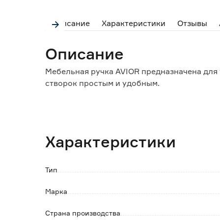
Описание
Характеристики
Отзывы
Описание
Мебельная ручка AVIOR предназначена для 
створок простым и удобным.
Особенности и преимущества:
- материал изготовления обеспечивает выс
- подходит к разным видам корпусной мебе
Характеристики
материалов;
- не требует особого ухода и регулировки;
- легко устанавливается и демонтируется.
Тип
Обратите внимание:
Марка
Крепеж в комплекте.
Протирать влажной тканью, смоченной в лю
Страна производства