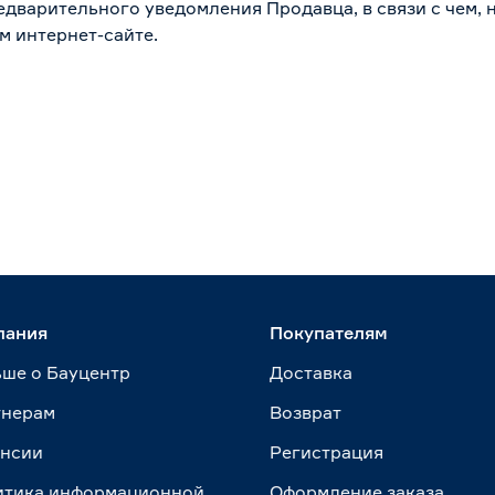
дварительного уведомления Продавца, в связи с чем, н
м интернет-сайте.
пания
Покупателям
ше о Бауцентр
Доставка
тнерам
Возврат
ансии
Регистрация
итика информационной
Оформление заказа