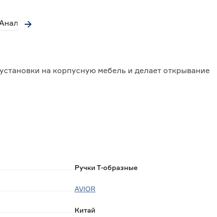
Аналоги
установки на корпусную мебель и делает открывание
окую прочность, долгий срок эксплуатации;
ли, изготовленной из натуральных и искусственных
Ручки Т-образные
AVIOR
бом чистящем средстве на мыльной основе, не
Китай