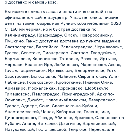
о
доставке и самовывозе
.
Вы можете сделать заказ и оплатить его онлайн на
официальном сайте Бауцентр. У нас не только низкие
цены на такие товары, как Ручка-скоба мебельная 0020
С=160 мм черная, но и быстрая доставка по
Калининграду, Краснодару, Омску, Новороссийску,
Пушкино. Также доступна доставка до пункта выдачи в
Светлогорске, Балтийске, Зеленоградске, Черняховске,
Гусеве, Советске, Пионерском, Светлом, Гвардейске,
Кормиловке, Каличинске, Татарске, Розовке, Иртыше,
Черлаке, Красном Яре, Любинском, Марьяновке, Азово,
Гауфе, Таврическом, Иртышском, Белореченске, Усть-
Заостровке, Богословке, Майкопе, Сыропятском, Усть-
Лабинске, Горьковском, Кропоткине, Нижней Омке,
Армавире, Москаленках, Кореновске, Шербакуле,
Тимашевске, Павлоградке, Ленинградской, Архипо-
Осиповке, Джубге, Новомихайловском, Лазаревском,
Туапсе, Адлере, Сочи, Славянске-на-Кубани,
Анастасиевской, Чанах, Кабардинке, Геленджике,
Дивноморском, Пшаде, Абинске, Крымске, Славянске-на-
Кубани, Анапе, Витязево, Джигинке, Варениковской,
Натухаевской, Гостагаевской, Темрюке, Переславле-