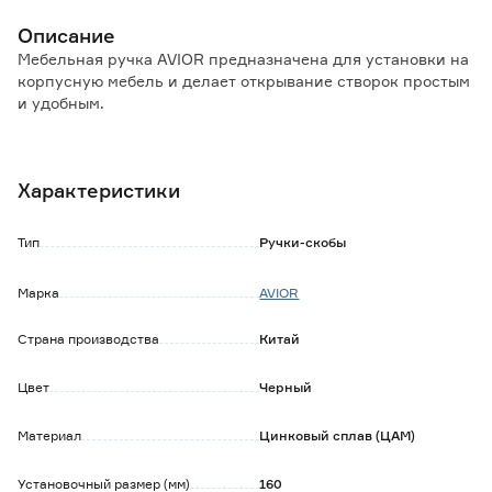
Описание
Мебельная ручка AVIOR предназначена для установки на
корпусную мебель и делает открывание створок простым
и удобным.
Особенности и преимущества:
- материал изготовления обеспечивает высокую
Характеристики
прочность, долгий срок эксплуатации;
- подходит к разным видам корпусной мебели,
изготовленной из натуральных и искусственных
Тип
Ручки-скобы
материалов;
- не требует особого ухода и регулировки;
Марка
AVIOR
- легко устанавливается и демонтируется.
Страна производства
Китай
Обратите внимание:
Крепеж в комплекте.
Протирать влажной тканью, смоченной в любом
Цвет
Черный
чистящем средстве на мыльной основе, не содержащем
абразивов и агрессивных веществ. После вытереть
Материал
Цинковый сплав (ЦАМ)
насухо.
Установочный размер (мм)
160