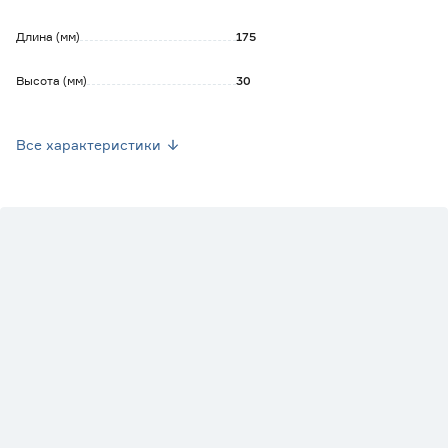
Длина (мм)
175
Высота (мм)
30
Вес брутто (кг)
0.071
Все характеристики
Стиль
Неоклассический