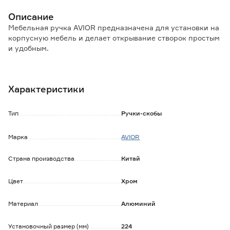
Описание
Мебельная ручка AVIOR предназначена для установки на
корпусную мебель и делает открывание створок простым
и удобным.
Особенности и преимущества:
- материал изготовления обеспечивает высокую
Характеристики
прочность, долгий срок эксплуатации;
- подходит к разным видам корпусной мебели,
изготовленной из натуральных и искусственных
Тип
Ручки-скобы
материалов;
- не требует особого ухода и регулировки;
Марка
AVIOR
- легко устанавливается и демонтируется.
Страна производства
Китай
Обратите внимание:
Крепеж в комплекте.
Протирать влажной тканью, смоченной в любом
Цвет
Хром
чистящем средстве на мыльной основе, не содержащем
абразивов и агрессивных веществ. После вытереть
Материал
Алюминий
насухо.
Установочный размер (мм)
224