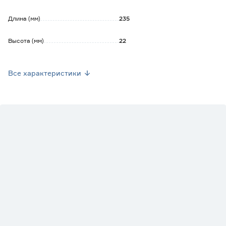
Длина (мм)
235
Высота (мм)
22
Вес брутто (кг)
0.069
Все характеристики
Стиль
Современный