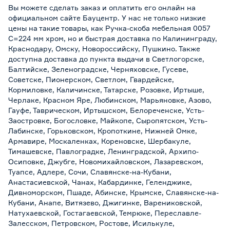
Вы можете сделать заказ и оплатить его онлайн на
официальном сайте Бауцентр. У нас не только низкие
цены на такие товары, как Ручка-скоба мебельная 0057
С=224 мм хром, но и быстрая доставка по Калининграду,
Краснодару, Омску, Новороссийску, Пушкино. Также
доступна доставка до пункта выдачи в Светлогорске,
Балтийске, Зеленоградске, Черняховске, Гусеве,
Советске, Пионерском, Светлом, Гвардейске,
Кормиловке, Каличинске, Татарске, Розовке, Иртыше,
Черлаке, Красном Яре, Любинском, Марьяновке, Азово,
Гауфе, Таврическом, Иртышском, Белореченске, Усть-
Заостровке, Богословке, Майкопе, Сыропятском, Усть-
Лабинске, Горьковском, Кропоткине, Нижней Омке,
Армавире, Москаленках, Кореновске, Шербакуле,
Тимашевске, Павлоградке, Ленинградской, Архипо-
Осиповке, Джубге, Новомихайловском, Лазаревском,
Туапсе, Адлере, Сочи, Славянске-на-Кубани,
Анастасиевской, Чанах, Кабардинке, Геленджике,
Дивноморском, Пшаде, Абинске, Крымске, Славянске-на-
Кубани, Анапе, Витязево, Джигинке, Варениковской,
Натухаевской, Гостагаевской, Темрюке, Переславле-
Залесском, Петровском, Ростове, Исилькуле,