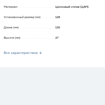
чистящем средстве на мыльной основе, не содержащем
абразивов и агрессивных веществ. После вытереть
Материал
Цинковый сплав (ЦАМ)
насухо.
Установочный размер (мм)
128
Длина (мм)
135
Высота (мм)
27
Вес брутто (кг)
0.073
Все характеристики
Стиль
Современный