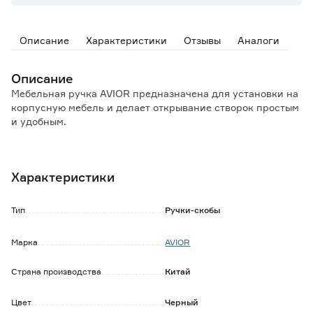
Описание
Характеристики
Отзывы
Аналоги
Описание
Мебельная ручка AVIOR предназначена для установки на
корпусную мебель и делает открывание створок простым
и удобным.
Особенности и преимущества:
- материал изготовления обеспечивает высокую
Характеристики
прочность, долгий срок эксплуатации;
- подходит к разным видам корпусной мебели,
изготовленной из натуральных и искусственных
Тип
Ручки-скобы
материалов;
- не требует особого ухода и регулировки;
Марка
AVIOR
- легко устанавливается и демонтируется.
Страна производства
Китай
Обратите внимание:
Крепеж в комплекте.
Протирать влажной тканью, смоченной в любом
Цвет
Черный