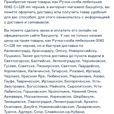
Приобретая такие товары, как Ручка-скоба мебельная
0061 С=128 мм черная, в интернет-магазине Бауцентр, вы
можете оформить доставку или получить товар удобным
для вас способом, для этого ознакомьтесь с информацией
о
доставке и самовывозе
.
Вы можете сделать заказ и оплатить его онлайн на
официальном сайте Бауцентр. У нас не только низкие
цены на такие товары, как Ручка-скоба мебельная 0061
С=128 мм черная, но и быстрая доставка по
Калининграду, Краснодару, Омску, Новороссийску,
Пушкино. Также доступна доставка до пункта выдачи в
Светлогорске, Балтийске, Зеленоградске, Черняховске,
Гусеве, Советске, Пионерском, Светлом, Гвардейске,
Кормиловке, Каличинске, Татарске, Розовке, Иртыше,
Черлаке, Красном Яре, Любинском, Марьяновке, Азово,
Гауфе, Таврическом, Иртышском, Белореченске, Усть-
Заостровке, Богословке, Майкопе, Сыропятском, Усть-
Лабинске, Горьковском, Кропоткине, Нижней Омке,
Армавире, Москаленках, Кореновске, Шербакуле,
Тимашевске, Павлоградке, Ленинградской, Архипо-
Осиповке, Джубге, Новомихайловском, Лазаревском,
Туапсе, Адлере, Сочи, Славянске-на-Кубани,