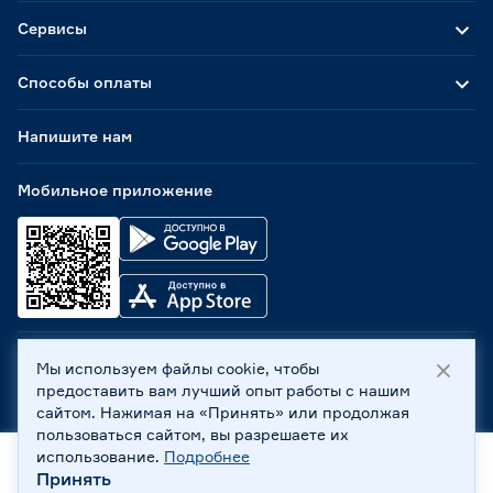
Сервисы
Способы оплаты
Напишите нам
Мобильное приложение
Мы используем файлы cookie, чтобы
ООО «Бауцентр Рус» 2004 -
2026
, 236029, г. Калининград,
предоставить вам лучший опыт работы с нашим
ул. А.Невского, 205. ИНН 7702596813, КПП 390601001 ©
сайтом. Нажимая на «Принять» или продолжая
Все права защищены
пользоваться сайтом, вы разрешаете их
Политика обработки персональных данных
использование.
Подробнее
Правовая информация
Принять
Главная
Каталог
Корзина
Профиль
Охрана труда