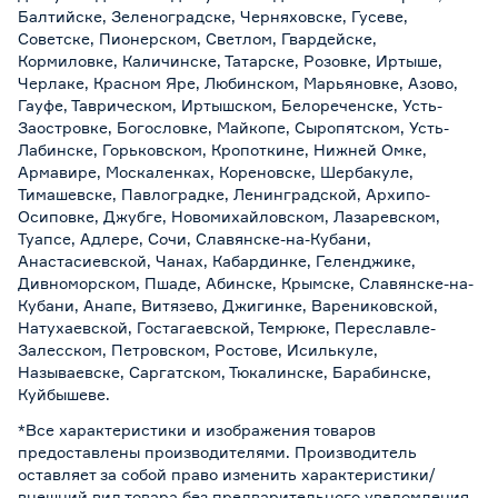
Балтийске, Зеленоградске, Черняховске, Гусеве,
Советске, Пионерском, Светлом, Гвардейске,
Кормиловке, Каличинске, Татарске, Розовке, Иртыше,
Черлаке, Красном Яре, Любинском, Марьяновке, Азово,
Гауфе, Таврическом, Иртышском, Белореченске, Усть-
Заостровке, Богословке, Майкопе, Сыропятском, Усть-
Лабинске, Горьковском, Кропоткине, Нижней Омке,
Армавире, Москаленках, Кореновске, Шербакуле,
Тимашевске, Павлоградке, Ленинградской, Архипо-
Осиповке, Джубге, Новомихайловском, Лазаревском,
Туапсе, Адлере, Сочи, Славянске-на-Кубани,
Анастасиевской, Чанах, Кабардинке, Геленджике,
Дивноморском, Пшаде, Абинске, Крымске, Славянске-на-
Кубани, Анапе, Витязево, Джигинке, Варениковской,
Натухаевской, Гостагаевской, Темрюке, Переславле-
Залесском, Петровском, Ростове, Исилькуле,
Называевске, Саргатском, Тюкалинске, Барабинске,
Куйбышеве.
*Все характеристики и изображения товаров
предоставлены производителями. Производитель
оставляет за собой право изменить характеристики/
внешний вид товара без предварительного уведомления