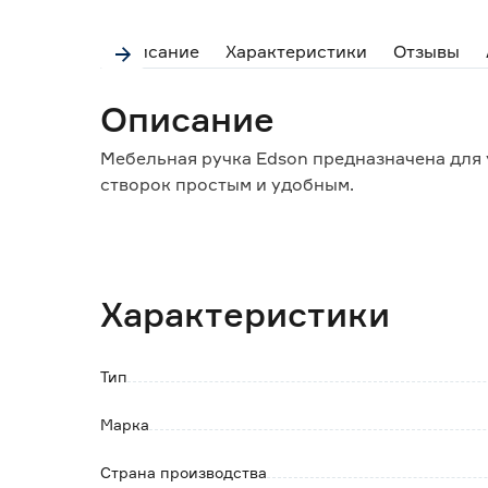
Описание
Характеристики
Отзывы
Описание
Мебельная ручка Edson предназначена для 
створок простым и удобным.
Особенности и преимущества:
- материал изготовления обеспечивает выс
- подходит к разным видам корпусной мебе
Характеристики
материалов;
- не требует особого ухода и регулировки;
- легко устанавливается и демонтируется.
Тип
Обратите внимание:
Марка
Крепеж в комплекте.
Протирать влажной тканью, смоченной в лю
Страна производства