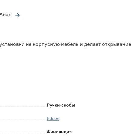
Аналоги
установки на корпусную мебель и делает открывание
окую прочность, долгий срок эксплуатации;
ли, изготовленной из натуральных и искусственных
Ручки-скобы
Edson
бом чистящем средстве на мыльной основе, не
Финляндия