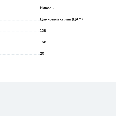
тв. После вытереть насухо.
Никель
Цинковый сплав (ЦАМ)
128
156
20
0.047
Современный