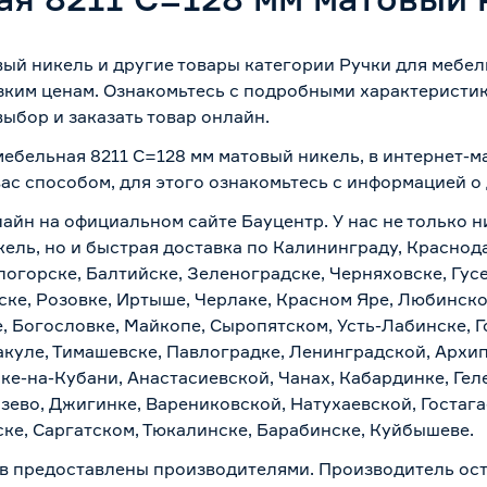
вый никель и другие товары категории Ручки для мебе
зким ценам. Ознакомьтесь с подробными характеристик
ыбор и заказать товар онлайн.
мебельная 8211 C=128 мм матовый никель, в интернет-
вас способом, для этого ознакомьтесь с информацией о
айн на официальном сайте Бауцентр. У нас не только ни
ель, но и быстрая доставка по Калининграду, Краснод
логорске, Балтийске, Зеленоградске, Черняховске, Гусе
ске, Розовке, Иртыше, Черлаке, Красном Яре, Любинском
, Богословке, Майкопе, Сыропятском, Усть-Лабинске, 
куле, Тимашевске, Павлоградке, Ленинградской, Архи
ске-на-Кубани, Анастасиевской, Чанах, Кабардинке, Ге
зево, Джигинке, Варениковской, Натухаевской, Гостаг
ске, Саргатском, Тюкалинске, Барабинске, Куйбышеве.
в предоставлены производителями. Производитель ост