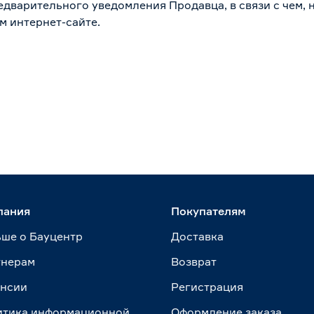
дварительного уведомления Продавца, в связи с чем, н
м интернет-сайте.
пания
Покупателям
ше о Бауцентр
Доставка
тнерам
Возврат
ансии
Регистрация
итика информационной
Оформление заказа