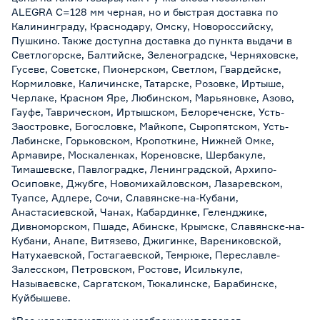
ALEGRA С=128 мм черная, но и быстрая доставка по
Калининграду, Краснодару, Омску, Новороссийску,
Пушкино. Также доступна доставка до пункта выдачи в
Светлогорске, Балтийске, Зеленоградске, Черняховске,
Гусеве, Советске, Пионерском, Светлом, Гвардейске,
Кормиловке, Каличинске, Татарске, Розовке, Иртыше,
Черлаке, Красном Яре, Любинском, Марьяновке, Азово,
Гауфе, Таврическом, Иртышском, Белореченске, Усть-
Заостровке, Богословке, Майкопе, Сыропятском, Усть-
Лабинске, Горьковском, Кропоткине, Нижней Омке,
Армавире, Москаленках, Кореновске, Шербакуле,
Тимашевске, Павлоградке, Ленинградской, Архипо-
Осиповке, Джубге, Новомихайловском, Лазаревском,
Туапсе, Адлере, Сочи, Славянске-на-Кубани,
Анастасиевской, Чанах, Кабардинке, Геленджике,
Дивноморском, Пшаде, Абинске, Крымске, Славянске-на-
Кубани, Анапе, Витязево, Джигинке, Варениковской,
Натухаевской, Гостагаевской, Темрюке, Переславле-
Залесском, Петровском, Ростове, Исилькуле,
Называевске, Саргатском, Тюкалинске, Барабинске,
Куйбышеве.