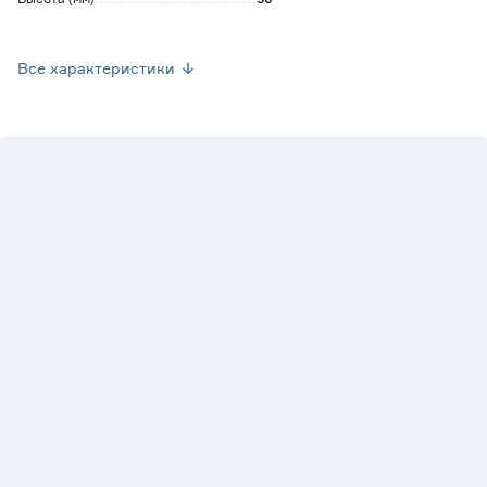
Вес брутто (кг)
0.061
Все характеристики
Стиль
Неоклассический