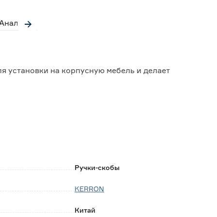
Аналоги
я установки на корпусную мебель и делает
окую прочность, долгий срок эксплуатации;
ли, изготовленной из натуральных и искусственных
Ручки-скобы
KERRON
бом чистящем средстве на мыльной основе, не
Китай