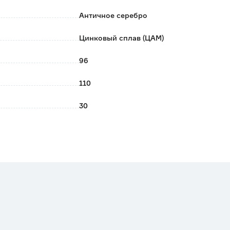
тв. После вытереть насухо.
Античное серебро
Цинковый сплав (ЦАМ)
96
110
30
0.06
Классический