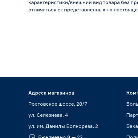
характеристики/внешний вид товара без пре
отличаться от представленных на настояще
Адреса магазинов
Ком
Ростовское шоссе, 28/7
Боль
ул. Селезнева, 4
Пар
ул. им. Данилы Волкореза, 2
Вак
Ежедневно 8 — 22
Пол