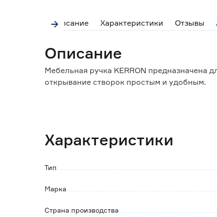
Описание
Характеристики
Отзывы
Описание
Мебельная ручка KERRON предназначена дл
открывание створок простым и удобным.
Особенности и преимущества:
- материал изготовления обеспечивает выс
- подходит к разным видам корпусной мебе
Характеристики
материалов;
- не требует особого ухода и регулировки;
- легко устанавливается и демонтируется.
Тип
Обратите внимание:
Марка
Крепеж в комплекте.
Протирать влажной тканью, смоченной в лю
Страна производства