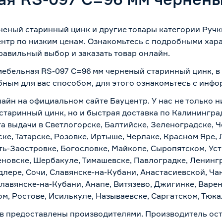
неный старинный цинк и другие товары категории Ручк
нтр по низким ценам. Ознакомьтесь с подробными хара
равильный выбор и заказать товар онлайн.
 мебельная RS-097 C=96 мм черненый старинный цинк, в
бным для вас способом, для этого ознакомьтесь с инф
айн на официальном сайте Бауцентр. У нас не только ни
старинный цинк, но и быстрая доставка по Калининград
а выдачи в Светлогорске, Балтийске, Зеленоградске, Ч
ке, Татарске, Розовке, Иртыше, Черлаке, Красном Яре, 
ть-Заостровке, Богословке, Майкопе, Сыропятском, Уст
новске, Шербакуле, Тимашевске, Павлоградке, Ленинг
лере, Сочи, Славянске-на-Кубани, Анастасиевской, Ча
лавянске-на-Кубани, Анапе, Витязево, Джигинке, Варен
м, Ростове, Исилькуле, Называевске, Саргатском, Тюк
в предоставлены производителями. Производитель ост