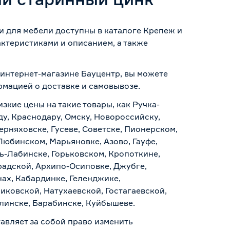
и для мебели доступны в каталоге Крепеж и
ктеристиками и описанием, а также
 интернет-магазине Бауцентр, вы можете
ормацией о
доставке и самовывозе
.
зкие цены на такие товары, как Ручка-
у, Краснодару, Омску, Новороссийску,
ерняховске, Гусеве, Советске, Пионерском,
Любинском, Марьяновке, Азово, Гауфе,
ь-Лабинске, Горьковском, Кропоткине,
радской, Архипо-Осиповке, Джубге,
нах, Кабардинке, Геленджике,
иковской, Натухаевской, Гостагаевской,
алинске, Барабинске, Куйбышеве.
авляет за собой право изменить