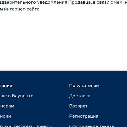
дварительного уведомления Продавца, в связи с чем, н
м интернет-сайте.
пания
Покупателям
ше о Бауцентр
Доставка
тнерам
Возврат
ансии
Регистрация
итика информационной
Оформление заказа