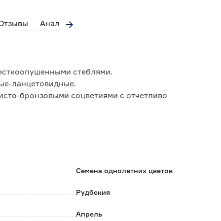
Отзывы
Аналоги
жесткоопушенными стеблями.
вые-ланцетовидные.
отисто-бронзовыми соцветиями с отчетливо
с достаточно влажной и богатой перегноем почвой.
 групповых посадок, для контейнерной культуры при
Семена однолетних цветов
Рудбекия
Апрель