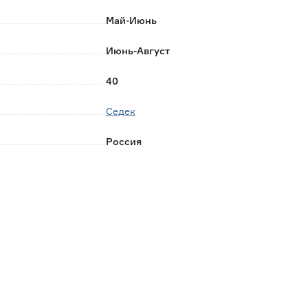
Май-Июнь
Июнь-Август
40
Седек
Россия
0.001