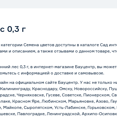
 0,3 г
ы категории Семена цветов доступны в каталоге Сад ин
ми и описанием, а также отзывами о данном товаре, ч
нний лес 0,3 г, в интернет-магазине Бауцентр, вы може
комьтесь с информацией о
доставке и самовывозе
.
лайн на официальном сайте Бауцентр. У нас не только н
по Калининграду, Краснодару, Омску, Новороссийску, Пу
радске, Черняховске, Гусеве, Советске, Пионерском, С
рлаке, Красном Яре, Любинском, Марьяновке, Азово, Га
е, Майкопе, Сыропятском, Усть-Лабинске, Горьковском,
ашевске, Павлоградке, Ленинградской, Архипо-Осиповк