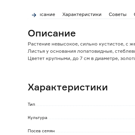
Описание
Характеристики
Советы
Описание
Растение невысокое, сильно кустистое, с 
Листья у основания лопатовидные, стебле
Цветет крупными, до 7 см в диаметре, зол
выступающим темным центром.
Предпочитает теплые и солнечные участки 
Используется для миксбордеров, бордюров,
Характеристики
оформлении патио-двориков и балконов.
Прекрасно стоит в срезке.
Тип
Культура
Посев семян