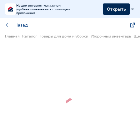
Нашим интернет-магазином
Открыть
удобнее пользоваться с помощью
приложения!
Назад
Главная
Каталог
Товары для дома и уборки
Уборочный инвентарь
Щет