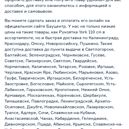
способом, для этого ознакомьтесь с информацией о
доставке и самовывозе
.
Вы можете сделать заказ и оплатить его онлайн на
официальном сайте Бауцентр. У нас не только низкие
цены на такие товары, как Рукоятка York 110 см в
ассортименте, но и быстрая доставка по Калининграду,
Краснодару, Омску, Новороссийску, Пушкино. Также
доступна доставка до пункта выдачи в Светлогорске,
Балтийске, Зеленоградске, Черняховске, Гусеве,
Советске, Пионерском, Светлом, Гвардейске,
Кормиловке, Каличинске, Татарске, Розовке, Иртыше,
Черлаке, Красном Яре, Любинском, Марьяновке, Азово,
Гауфе, Таврическом, Иртышском, Белореченске, Усть-
Заостровке, Богословке, Майкопе, Сыропятском, Усть-
Лабинске, Горьковском, Кропоткине, Нижней Омке,
Армавире, Москаленках, Кореновске, Шербакуле,
Тимашевске, Павлоградке, Ленинградской, Архипо-
Осиповке, Джубге, Новомихайловском, Лазаревском,
Туапсе, Адлере, Сочи, Славянске-на-Кубани,
Анастасиевской, Чанах, Кабардинке, Геленджике,
Дивноморском, Пшаде, Абинске, Крымске, Славянске-на-