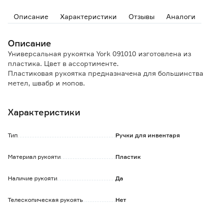
Описание
Характеристики
Отзывы
Аналоги
Описание
Универсальная рукоятка York 091010 изготовлена из
пластика. Цвет в ассортименте.
Пластиковая рукоятка предназначена для большинства
метел, швабр и мопов.
В верхней части имеется отверстие, благодаря которому
ручку можно подвесить на крючок.
Характеристики
Обратите внимание:
Товар продается в ассортименте.
Тип
Ручки для инвентаря
При заказе через интернет-магазин выбор цвета не
предусмотрен, поставка зависит от наличия товара на
Материал рукояти
Пластик
складе.
Наличие рукояти
Да
Телескопическая рукоять
Нет