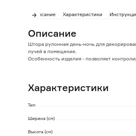
Описание
Характеристики
Инструкци
Описание
Штора рулонная день-ночь для декорирова
лучей в помещение.
Особенность изделия - позволяет контроли
от желания. Поставляется в сборе, закрепле
Конструктивно состоит из двух частей:
Характеристики
- тканевое полотно, которое можно поднима
ограничивая доступ наружного света в ком
- вал с системой управления, на который п
Тип
Отличие от обычных тканевых ролет - нали
Ширина (см)
Полосы ткани располагаются по обе сторон
полупрозрачного и непрозрачного материа
Высота (см)