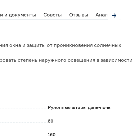
и и документы
Советы
Отзывы
Аналоги
ния окна и защиты от проникновения солнечных
ровать степень наружного освещения в зависимости
на на пластиковую планку (не требует сборки).
ть, скручивая в рулон, либо опускать вниз,
нату;
роизводится намотка полотна шторы.
Рулонные шторы день-ночь
чие двухслойного полотна.
60
ы вала и состоят из чередующихся полос
ла.
160