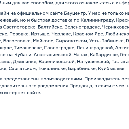
бным для вас способом, для этого ознакомьтесь с инф
лайн на официальном сайте Бауцентр. У нас не только н
бежевый, но и быстрая доставка по Калининграду, Крас
в Светлогорске, Балтийске, Зеленоградске, Черняховске
ске, Розовке, Иртыше, Черлаке, Красном Яре, Любинском
, Богословке, Майкопе, Сыропятском, Усть-Лабинске, 
куле, Тимашевске, Павлоградке, Ленинградской, Архи
ске-на-Кубани, Анастасиевской, Чанах, Кабардинке, Ге
зево, Джигинке, Варениковской, Натухаевской, Гостаг
ске, Саргатском, Тюкалинске, Барабинске, Куйбышеве.
в предоставлены производителями. Производитель ост
дварительного уведомления Продавца, в связи с чем, н
м интернет-сайте.