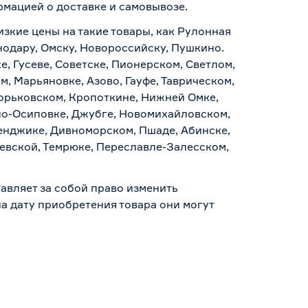
ормацией о
доставке и самовывозе
.
изкие цены на такие товары, как Рулонная
нодару, Омску, Новороссийску, Пушкино.
, Гусеве, Советске, Пионерском, Светлом,
, Марьяновке, Азово, Гауфе, Таврическом,
Горьковском, Кропоткине, Нижней Омке,
по-Осиповке, Джубге, Новомихайловском,
ленджике, Дивноморском, Пшаде, Абинске,
аевской, Темрюке, Переславле-Залесском,
авляет за собой право изменить
а дату приобретения товара они могут