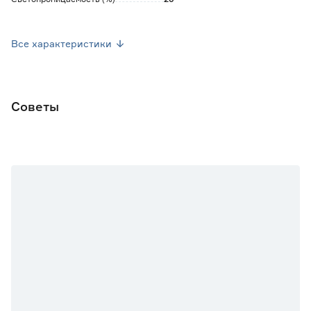
Цвет
Серый
Все характеристики
Рисунок
Да
Материал
100% полиэстер
Советы
Страна производства
Россия
Вес брутто (кг)
0.853
Размер (ШxВ) см
120х175