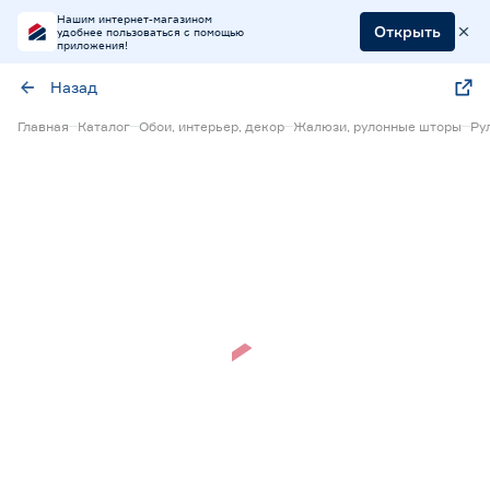
Нашим интернет-магазином
Открыть
удобнее пользоваться с помощью
приложения!
Назад
Главная
Каталог
Обои, интерьер, декор
Жалюзи, рулонные шторы
Ру
Нет в наличии