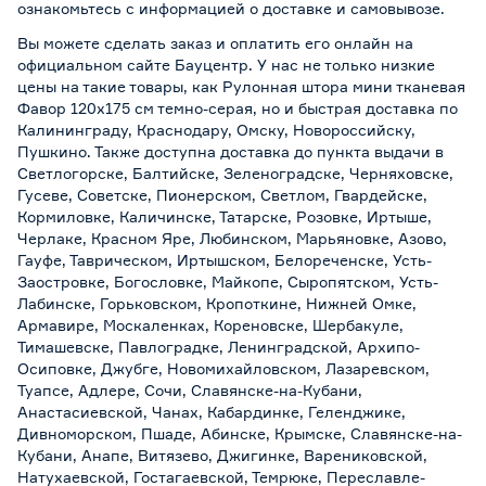
ознакомьтесь с информацией о
доставке и самовывозе
.
Вы можете сделать заказ и оплатить его онлайн на
официальном сайте Бауцентр. У нас не только низкие
цены на такие товары, как Рулонная штора мини тканевая
Фавор 120х175 см темно-серая, но и быстрая доставка по
Калининграду, Краснодару, Омску, Новороссийску,
Пушкино. Также доступна доставка до пункта выдачи в
Светлогорске, Балтийске, Зеленоградске, Черняховске,
Гусеве, Советске, Пионерском, Светлом, Гвардейске,
Кормиловке, Каличинске, Татарске, Розовке, Иртыше,
Черлаке, Красном Яре, Любинском, Марьяновке, Азово,
Гауфе, Таврическом, Иртышском, Белореченске, Усть-
Заостровке, Богословке, Майкопе, Сыропятском, Усть-
Лабинске, Горьковском, Кропоткине, Нижней Омке,
Армавире, Москаленках, Кореновске, Шербакуле,
Тимашевске, Павлоградке, Ленинградской, Архипо-
Осиповке, Джубге, Новомихайловском, Лазаревском,
Туапсе, Адлере, Сочи, Славянске-на-Кубани,
Анастасиевской, Чанах, Кабардинке, Геленджике,
Дивноморском, Пшаде, Абинске, Крымске, Славянске-на-
Кубани, Анапе, Витязево, Джигинке, Варениковской,
Натухаевской, Гостагаевской, Темрюке, Переславле-