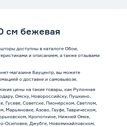
0 см бежевая
шторы доступны в каталоге Обои,
теристиками и описанием, а также отзывами
рнет-магазине Бауцентр, вы можете
ормацией о
доставке и самовывозе
.
изкие цены на такие товары, как Рулонная
одару, Омску, Новороссийску, Пушкино.
, Гусеве, Советске, Пионерском, Светлом,
, Марьяновке, Азово, Гауфе, Таврическом,
Горьковском, Кропоткине, Нижней Омке,
по-Осиповке, Джубге, Новомихайловском,