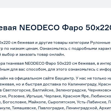
невая NEODECO Фаро 50х22
х220 см бежевая и другие товары категории Рулонные 
тр по низким ценам. Ознакомьтесь с подробными харак
 выбор и заказать товар онлайн.
ора тканевая NEODECO Фаро 50х220 см бежевая, в инте
бным для вас способом, для этого ознакомьтесь с инф
лайн на официальном сайте Бауцентр. У нас не только н
жевая, но и быстрая доставка по Калининграду, Красн
в Светлогорске, Балтийске, Зеленоградске, Черняховске
ске, Розовке, Иртыше, Черлаке, Красном Яре, Любинском
, Богословке, Майкопе, Сыропятском, Усть-Лабинске, 
куле, Тимашевске, Павлоградке, Ленинградской, Архи