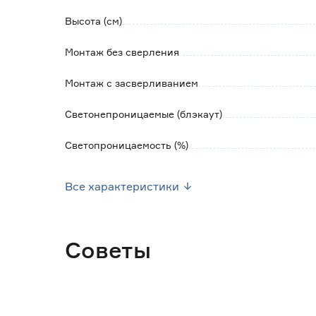
- к стене или потолку с засверливанием;
Высота (см)
- на двусторонний скотч к раме.
Монтаж без сверления
Уход: загрязнения с полотна удалять влаж
средством без хлора.
Монтаж с засверливанием
Светонепроницаемые (блэкаут)
Светопроницаемость (%)
Цвет
Все характеристики
Рисунок
Материал
Советы
Страна производства
Вес брутто (кг)