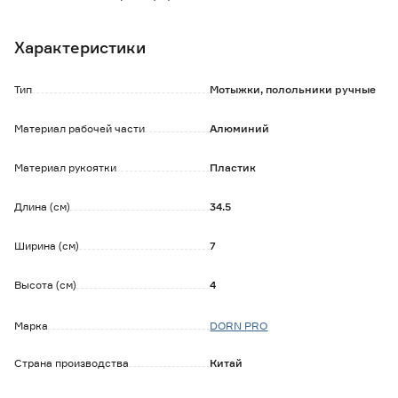
- рабочая часть изготовлена из алюминиевого сплава и
имеет три изогнутых зубца;
Характеристики
- инструмент подходит для работ на клумбах или
небольших грядках;
- пластиковая рукоятка с прорезиненными вставками
Тип
Мотыжки, полольники ручные
удобно лежит в руке и не выскальзывает;
- на ручке имеется упор для пальцев и отверстие для
Материал рабочей части
Алюминий
подвешивания инструмента на крючок.
Материал рукоятки
Пластик
Длина (см)
34.5
Ширина (см)
7
Высота (см)
4
Марка
DORN PRO
Страна производства
Китай