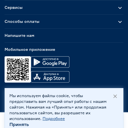
Сервисы
Способы оплаты
Напишите нам
Мобильное приложение
Мы используем файлы cookie, чтобы
ООО «Бауцентр Рус» 2004 -
2026
, 236029, г. Калининград,
предоставить вам лучший опыт работы с нашим
ул. А.Невского, 205. ИНН 7702596813, КПП 390601001 ©
сайтом. Нажимая на «Принять» или продолжая
Все права защищены
пользоваться сайтом, вы разрешаете их
Политика обработки персональных данных
использование.
Подробнее
Правовая информация
Принять
Главная
Каталог
Корзина
Профиль
Охрана труда