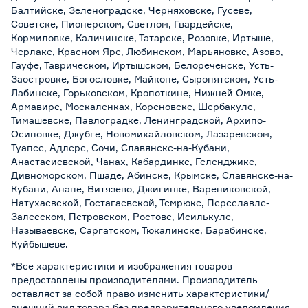
Балтийске, Зеленоградске, Черняховске, Гусеве,
Советске, Пионерском, Светлом, Гвардейске,
Кормиловке, Каличинске, Татарске, Розовке, Иртыше,
Черлаке, Красном Яре, Любинском, Марьяновке, Азово,
Гауфе, Таврическом, Иртышском, Белореченске, Усть-
Заостровке, Богословке, Майкопе, Сыропятском, Усть-
Лабинске, Горьковском, Кропоткине, Нижней Омке,
Армавире, Москаленках, Кореновске, Шербакуле,
Тимашевске, Павлоградке, Ленинградской, Архипо-
Осиповке, Джубге, Новомихайловском, Лазаревском,
Туапсе, Адлере, Сочи, Славянске-на-Кубани,
Анастасиевской, Чанах, Кабардинке, Геленджике,
Дивноморском, Пшаде, Абинске, Крымске, Славянске-на-
Кубани, Анапе, Витязево, Джигинке, Варениковской,
Натухаевской, Гостагаевской, Темрюке, Переславле-
Залесском, Петровском, Ростове, Исилькуле,
Называевске, Саргатском, Тюкалинске, Барабинске,
Куйбышеве.
*Все характеристики и изображения товаров
предоставлены производителями. Производитель
оставляет за собой право изменить характеристики/
внешний вид товара без предварительного уведомления