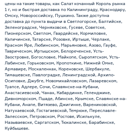
цены на такие товары, как Салат кочанный Король рынка
1 г, но и быстрая доставка по Калининграду, Краснодару,
Омску, Новороссийску, Пушкино. Также доступна
доставка до пункта выдачи в Светлогорске, Балтийске,
Зеленоградске, Черняховске, Гусеве, Советске,
Пионерском, Светлом, Гвардейске, Кормиловке,
Каличинске, Татарске, Розовке, Иртыше, Черлаке,
Красном Яре, Любинском, Марьяновке, Азово, Гауфе,
Таврическом, Иртышском, Белореченске, Усть-
Заостровке, Богословке, Майкопе, Сыропятском, Усть-
Лабинске, Горьковском, Кропоткине, Нижней Омке,
Армавире, Москаленках, Кореновске, Шербакуле,
Тимашевске, Павлоградке, Ленинградской, Архипо-
Осиповке, Джубге, Новомихайловском, Лазаревском,
Туапсе, Адлере, Сочи, Славянске-на-Кубани,
Анастасиевской, Чанах, Кабардинке, Геленджике,
Дивноморском, Пшаде, Абинске, Крымске, Славянске-на-
Кубани, Анапе, Витязево, Джигинке, Варениковской,
Натухаевской, Гостагаевской, Темрюке, Переславле-
Залесском, Петровском, Ростове, Исилькуле,
Называевске, Саргатском, Тюкалинске, Барабинске,
Куйбышеве.