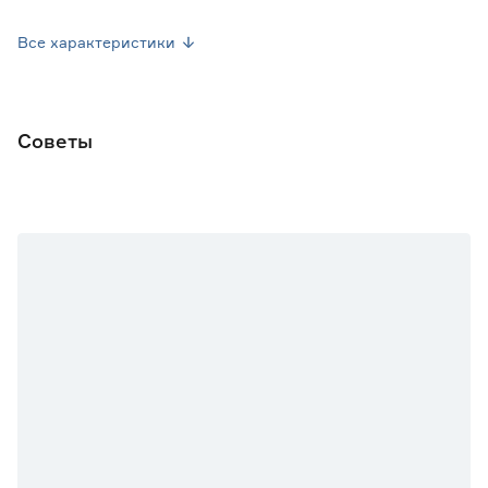
Марка
Русский огород
Все характеристики
Страна производства
Россия
Вес брутто (кг)
0.001
Советы