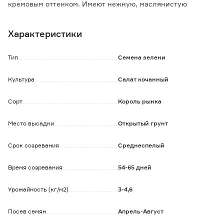
кремовым оттенком. Имеют нежную, маслянистую
консистенцию и сладковатый вкус.
Характеристики
Тип
Семена зелени
Культура
Салат кочанный
Сорт
Король рынка
Место высадки
Открытый грунт
Срок созревания
Среднеспелый
Время созревания
54-65 дней
Урожайность (кг/м2)
3-4,6
Посев семян
Апрель-Август