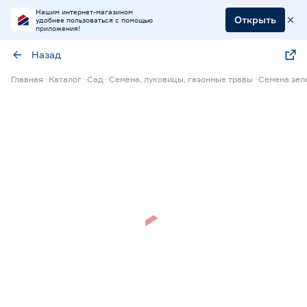
Нашим интернет-магазином
Открыть
удобнее пользоваться с помощью
приложения!
Назад
Главная
Каталог
Сад
Семена, луковицы, газонные травы
Семена зел
Нет в наличии