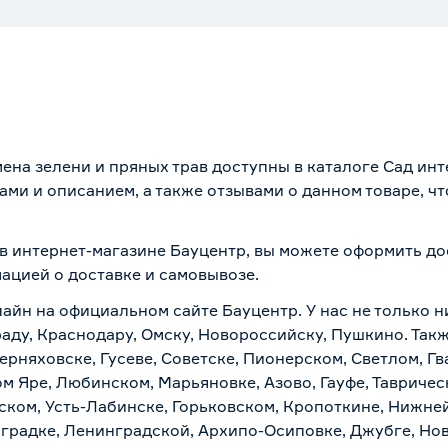
ена зелени и пряных трав доступны в каталоге Сад ин
ми и описанием, а также отзывами о данном товаре, ч
 в интернет-магазине Бауцентр, вы можете оформить до
мацией о
доставке и самовывозе
.
айн на официальном сайте Бауцентр. У нас не только ни
аду, Краснодару, Омску, Новороссийску, Пушкино. Такж
ерняховске, Гусеве, Советске, Пионерском, Светлом, Г
ом Яре, Любинском, Марьяновке, Азово, Гауфе, Тавриче
ском, Усть-Лабинске, Горьковском, Кропоткине, Нижне
градке, Ленинградской, Архипо-Осиповке, Джубге, Нов