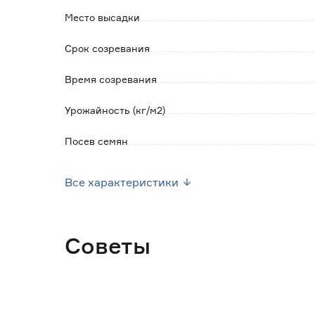
Место высадки
Срок созревания
Время созревания
Урожайность (кг/м2)
Посев семян
Высота растения (см)
Все характеристики
Марка
Страна производства
Советы
Вес брутто (кг)