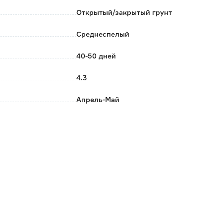
Открытый/закрытый грунт
Среднеспелый
40-50 дней
4.3
Апрель-Май
35
Поиск
Россия
0.002