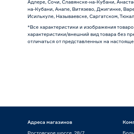
Адлере, Сочи, Славянске-на-Кубани, Анаст
на-Кубани, Анапе, Витязево, Джигинке, Вар
Исилькуле, Называевске, Саргатском, Тюка
*Все характеристики и изображения товаро
характеристики/внешний вид товара без пре
отличаться от представленных на настояще
Адреса магазинов
Ком
Ростовское шоссе, 28/7
Боль