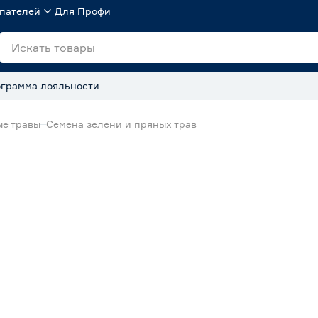
пателей
Для Профи
грамма лояльности
ые травы
Семена зелени и пряных трав