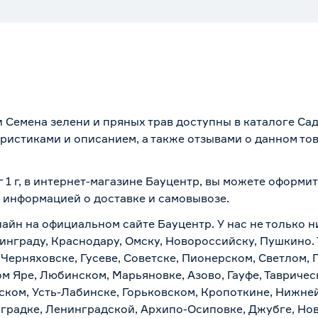
ии Семена зелени и пряных трав доступны в каталоге Са
ристиками и описанием, а также отзывами о данном то
г 1 г, в интернет-магазине Бауцентр, вы можете оформи
 с информацией о
доставке и самовывозе
.
айн на официальном сайте Бауцентр. У нас не только ни
ининграду, Краснодару, Омску, Новороссийску, Пушкино.
 Черняховске, Гусеве, Советске, Пионерском, Светлом, 
ом Яре, Любинском, Марьяновке, Азово, Гауфе, Тавриче
ском, Усть-Лабинске, Горьковском, Кропоткине, Нижне
градке, Ленинградской, Архипо-Осиповке, Джубге, Нов