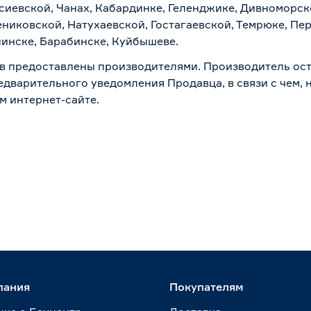
асиевской, Чанах, Кабардинке, Геленджике, Дивноморск
ениковской, Натухаевской, Гостагаевской, Темрюке, Пе
линске, Барабинске, Куйбышеве.
в предоставлены производителями. Производитель ост
дварительного уведомления Продавца, в связи с чем, н
м интернет-сайте.
пания
Покупателям