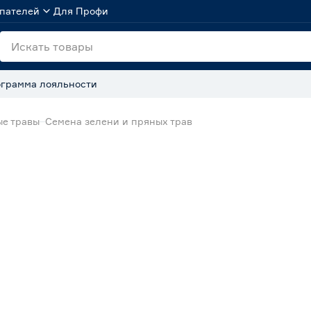
пателей
Для Профи
грамма лояльности
ые травы
Семена зелени и пряных трав