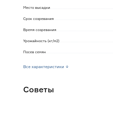
Место высадки
Срок созревания
Время созревания
Урожайность (кг/м2)
Посев семян
Высота растения (см)
Все характеристики
Марка
Страна производства
Советы
Вес брутто (кг)