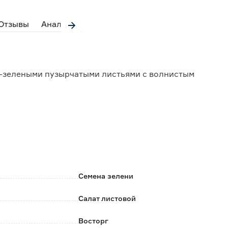
Отзывы
Аналоги
о-зелеными пузырчатыми листьями с волнистым
поздним стеблеванием.
ых теплицах.
Семена зелени
Салат листовой
Восторг