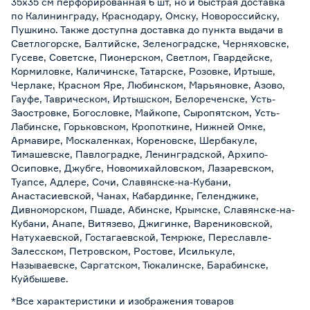
35х35 см перфорированная 6 шт, но и быстрая доставка
по Калининграду, Краснодару, Омску, Новороссийску,
Пушкино. Также доступна доставка до пункта выдачи в
Светлогорске, Балтийске, Зеленоградске, Черняховске,
Гусеве, Советске, Пионерском, Светлом, Гвардейске,
Кормиловке, Каличинске, Татарске, Розовке, Иртыше,
Черлаке, Красном Яре, Любинском, Марьяновке, Азово,
Гауфе, Таврическом, Иртышском, Белореченске, Усть-
Заостровке, Богословке, Майкопе, Сыропятском, Усть-
Лабинске, Горьковском, Кропоткине, Нижней Омке,
Армавире, Москаленках, Кореновске, Шербакуле,
Тимашевске, Павлоградке, Ленинградской, Архипо-
Осиповке, Джубге, Новомихайловском, Лазаревском,
Туапсе, Адлере, Сочи, Славянске-на-Кубани,
Анастасиевской, Чанах, Кабардинке, Геленджике,
Дивноморском, Пшаде, Абинске, Крымске, Славянске-на-
Кубани, Анапе, Витязево, Джигинке, Варениковской,
Натухаевской, Гостагаевской, Темрюке, Переславле-
Залесском, Петровском, Ростове, Исилькуле,
Называевске, Саргатском, Тюкалинске, Барабинске,
Куйбышеве.
*Все характеристики и изображения товаров