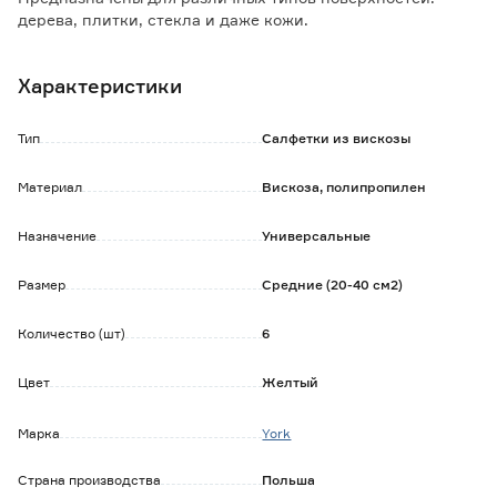
дерева, плитки, стекла и даже кожи.
Подходят для мытья посуды, влажной и сухой уборки.
Изделия можно использовать для мытья и полировки
Характеристики
любых поверхностей.
Особенности и преимущества:
Тип
Салфетки из вискозы
- прочный материал не повреждает поверхности;
- хорошо впитывает воду, не оставляя неровных разводов;
Материал
Вискоза, полипропилен
- можно использовать дома и в саду;
- универсальные изделия с широким спектром
Назначение
Универсальные
применения;
- выдержат чистку без моющих средств;
- состав: вискоза 70%, полипропилен 30%.
Размер
Средние (20-40 см2)
Количество (шт)
6
Цвет
Желтый
Марка
York
Страна производства
Польша