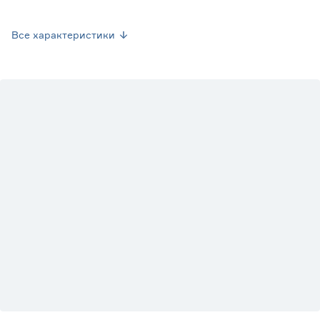
Вес брутто (кг)
0.101
Все характеристики