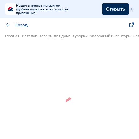
Нашим интернет-магазином
Открыть
удобнее пользоваться с помощью
приложения!
Назад
Главная
Каталог
Товары для дома и уборки
Уборочный инвентарь
Сал