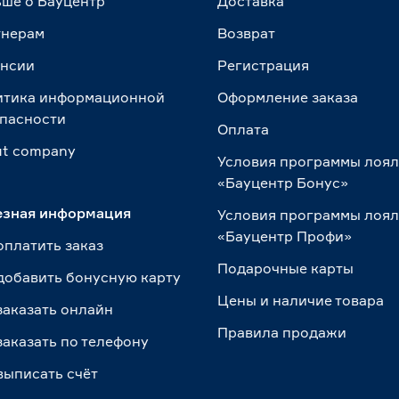
ше о Бауцентр
Доставка
тнерам
Возврат
ансии
Регистрация
итика информационной
Оформление заказа
пасности
Оплата
t сompany
Условия программы лоя
«Бауцентр Бонус»
езная информация
Условия программы лоя
«Бауцентр Профи»
оплатить заказ
Подарочные карты
добавить бонусную карту
Цены и наличие товара
заказать онлайн
Правила продажи
заказать по телефону
выписать счёт