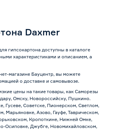
ртона Daxmer
для гипсокартона доступны в каталоге
ными характеристиками и описанием, а
рнет-магазине Бауцентр, вы можете
ормацией о
доставке и самовывозе
.
изкие цены на такие товары, как Саморезы
одару, Омску, Новороссийску, Пушкино.
, Гусеве, Советске, Пионерском, Светлом,
, Марьяновке, Азово, Гауфе, Таврическом,
Горьковском, Кропоткине, Нижней Омке,
по-Осиповке, Джубге, Новомихайловском,