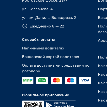
Ростовское шоссе, 28/7
Боль
ул. Селезнева, 4
Пар
ул. им. Данилы Волкореза, 2
Вак
Ежедневно 8 — 22
Пол
безо
Способы оплаты
Abou
Наличными водителю
Банковской картой водителю
Пол
Оплата доступными средствами по
Как 
договору
Как 
Как 
Как 
Мобильное приложение
Как 