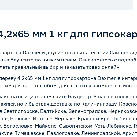
,2х65 мм 1 кг для гипсока
сокартона Daxmer и другие товары категории Саморезы 
ина Бауцентр по низким ценам. Ознакомьтесь с подроб
лать правильный выбор и заказать товар онлайн.
дереву 4,2х65 мм 1 кг для гипсокартона Daxmer, в инте
бным для вас способом, для этого ознакомьтесь с инф
лайн на официальном сайте Бауцентр. У нас не только н
 Daxmer, но и быстрая доставка по Калининграду, Красн
в Светлогорске, Балтийске, Зеленоградске, Черняховске
ске, Розовке, Иртыше, Черлаке, Красном Яре, Любинском
, Богословке, Майкопе, Сыропятском, Усть-Лабинске, 
куле, Тимашевске, Павлоградке, Ленинградской, Архи