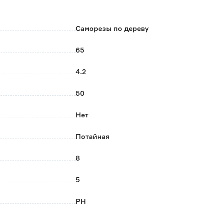
е количество саморезов в упаковке.
Саморезы по дереву
65
4.2
50
Нет
Потайная
8
5
PH