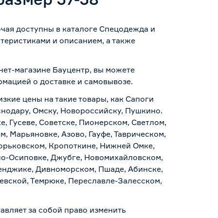
очая доступны в каталоге Спецодежда и
теристиками и описанием, а также
рнет-магазине Бауцентр, вы можете
ормацией о
доставке и самовывозе
.
изкие цены на такие товары, как Сапоги
снодару, Омску, Новороссийску, Пушкино.
, Гусеве, Советске, Пионерском, Светлом,
, Марьяновке, Азово, Гауфе, Таврическом,
Горьковском, Кропоткине, Нижней Омке,
по-Осиповке, Джубге, Новомихайловском,
ленджике, Дивноморском, Пшаде, Абинске,
аевской, Темрюке, Переславле-Залесском,
авляет за собой право изменить