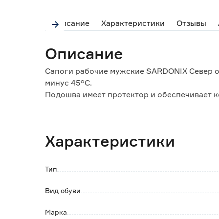
Описание
Характеристики
Отзывы
Описание
Сапоги рабочие мужские SARDONIX Север о
минус 45°С.
Подошва имеет протектор и обеспечивает к
Комплектуются надставкой из водоотталки
Особенности и преимущества:
Характеристики
- легкость;
- водонепроницаемость;
- экологичность;
Тип
- упругость.
Вид обуви
Марка