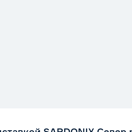
Нет
0.514
Россия
дставкой SARDONIX Север 