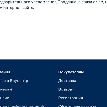
дварительного уведомления Продавца, в связи с чем, н
м интернет-сайте.
пания
Покупателям
ше о Бауцентр
Доставка
тнерам
Возврат
ансии
Регистрация
итика информационной
Оформление заказа