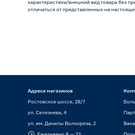
характеристики/внешний вид товара без пре
отличаться от представленных на настояще
Адреса магазинов
Ком
Ростовское шоссе, 28/7
Боль
ул. Селезнева, 4
Пар
ул. им. Данилы Волкореза, 2
Вак
Ежедневно 8 — 22
Пол