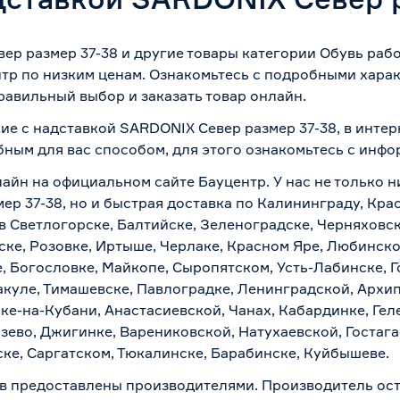
ер размер 37-38 и другие товары категории Обувь раб
тр по низким ценам. Ознакомьтесь с подробными харак
равильный выбор и заказать товар онлайн.
ие с надставкой SARDONIX Север размер 37-38, в инте
бным для вас способом, для этого ознакомьтесь с инф
лайн на официальном сайте Бауцентр. У нас не только н
ер 37-38, но и быстрая доставка по Калининграду, Кра
в Светлогорске, Балтийске, Зеленоградске, Черняховске
ске, Розовке, Иртыше, Черлаке, Красном Яре, Любинском
, Богословке, Майкопе, Сыропятском, Усть-Лабинске, 
куле, Тимашевске, Павлоградке, Ленинградской, Архи
ске-на-Кубани, Анастасиевской, Чанах, Кабардинке, Ге
зево, Джигинке, Варениковской, Натухаевской, Гостаг
ске, Саргатском, Тюкалинске, Барабинске, Куйбышеве.
в предоставлены производителями. Производитель ост