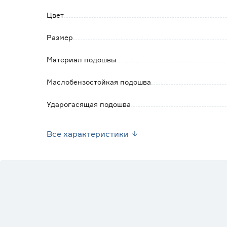
Цвет
Размер
Материал подошвы
Маслобензостойкая подошва
Ударогасящая подошва
Антипрокольная стелька
Все характеристики
Материал верха
Натуральная кожа
Дышащий материал
Ударопрочный подносок