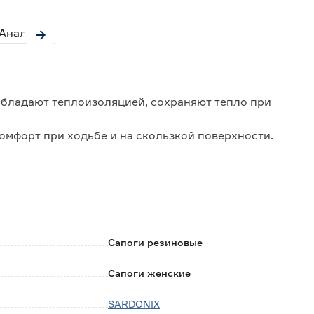
Аналоги
бладают теплоизоляцией, сохраняют тепло при
омфорт при ходьбе и на скользкой поверхности.
вающей ткани от попадания воды и снега.
Сапоги резиновые
Сапоги женские
SARDONIX