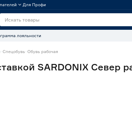
пателей
Для Профи
грамма лояльности
ы
Спецобувь
Обувь рабочая
ставкой SARDONIX Север ра