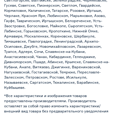
Светлогорске, Балтийске, Зеленоградске, Черняховске,
Гусеве, Советске, Пионерском, Светлом, Гвардейске,
Кормиловке, Каличинске, Татарске, Розовке, Иртыше,
Черлаке, Красном Яре, Любинском, Марьяновке, Азово,
Гауфе, Таврическом, Иртышском, Белореченске, Усть-
Заостровке, Богословке, Майкопе, Сыропятском, Усть-
Лабинске, Горьковском, Кропоткине, Нижней Омке,
Армавире, Москаленках, Кореновске, Шербакуле,
Тимашевске, Павлоградке, Ленинградской, Архипо-
Осиповке, Джубге, Новомихайловском, Лазаревском,
Туапсе, Адлере, Сочи, Славянске-на-Кубани,
Анастасиевской, Чанах, Кабардинке, Геленджике,
Дивноморском, Пшаде, Абинске, Крымске, Славянске-на-
Кубани, Анапе, Витязево, Джигинке, Варениковской,
Натухаевской, Гостагаевской, Темрюке, Переславле-
Залесском, Петровском, Ростове, Исилькуле,
Называевске, Саргатском, Тюкалинске, Барабинске,
Куйбышеве.
*Все характеристики и изображения товаров
предоставлены производителями. Производитель
оставляет за собой право изменить характеристики/
внешний вид товара без предварительного уведомления