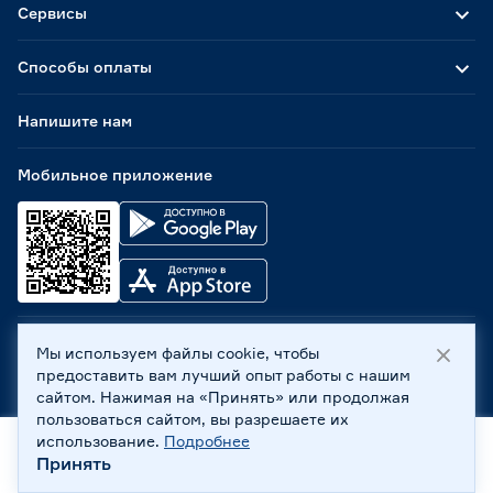
Сервисы
Способы оплаты
Напишите нам
Мобильное приложение
Мы используем файлы cookie, чтобы
ООО «Бауцентр Рус» 2004 -
2026
, 236029, г. Калининград,
предоставить вам лучший опыт работы с нашим
ул. А.Невского, 205. ИНН 7702596813, КПП 390601001 ©
сайтом. Нажимая на «Принять» или продолжая
Все права защищены
пользоваться сайтом, вы разрешаете их
Политика обработки персональных данных
использование.
Подробнее
Правовая информация
Принять
Главная
Каталог
Корзина
Профиль
Охрана труда