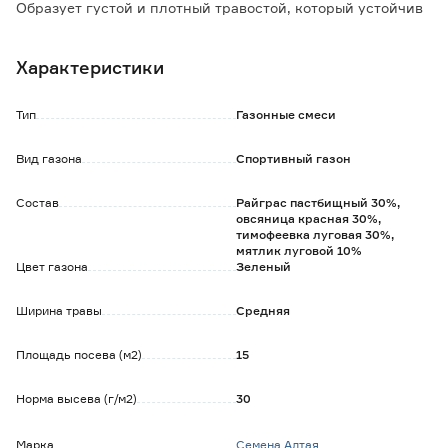
Образует густой и плотный травостой, который устойчив
к повышенным нагрузкам и неблагоприятным погодным
факторам.
Характеристики
Максимально плотное и декоративное покрытие
достигается при выращивании на солнечных участках.
Тип
Газонные смеси
Преимущества:
- устойчив к вытаптыванию;
Вид газона
Спортивный газон
- быстро растет и восстанавливается;
- переносит недостаток или избыток полива;
Состав
Райграс пастбищный 30%,
- долговечный.
овсяница красная 30%,
тимофеевка луговая 30%,
мятлик луговой 10%
Цвет газона
Зеленый
Ширина травы
Средняя
Площадь посева (м2)
15
Норма высева (г/м2)
30
Марка
Семена Алтая