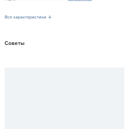
Страна производства
Россия
Все характеристики
Фасовка (кг)
0.45
Вес брутто (кг)
0.495
Советы