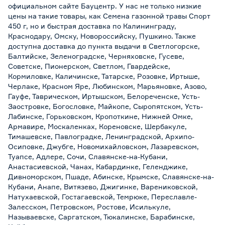
официальном сайте Бауцентр. У нас не только низкие
цены на такие товары, как Семена газонной травы Спорт
450 г, но и быстрая доставка по Калининграду,
Краснодару, Омску, Новороссийску, Пушкино. Также
доступна доставка до пункта выдачи в Светлогорске,
Балтийске, Зеленоградске, Черняховске, Гусеве,
Советске, Пионерском, Светлом, Гвардейске,
Кормиловке, Каличинске, Татарске, Розовке, Иртыше,
Черлаке, Красном Яре, Любинском, Марьяновке, Азово,
Гауфе, Таврическом, Иртышском, Белореченске, Усть-
Заостровке, Богословке, Майкопе, Сыропятском, Усть-
Лабинске, Горьковском, Кропоткине, Нижней Омке,
Армавире, Москаленках, Кореновске, Шербакуле,
Тимашевске, Павлоградке, Ленинградской, Архипо-
Осиповке, Джубге, Новомихайловском, Лазаревском,
Туапсе, Адлере, Сочи, Славянске-на-Кубани,
Анастасиевской, Чанах, Кабардинке, Геленджике,
Дивноморском, Пшаде, Абинске, Крымске, Славянске-на-
Кубани, Анапе, Витязево, Джигинке, Варениковской,
Натухаевской, Гостагаевской, Темрюке, Переславле-
Залесском, Петровском, Ростове, Исилькуле,
Называевске, Саргатском, Тюкалинске, Барабинске,