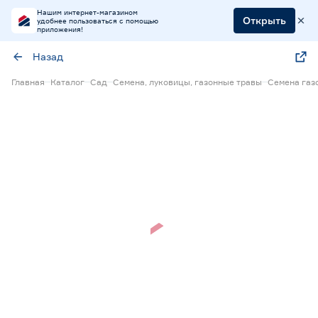
Нашим интернет-магазином
Открыть
удобнее пользоваться с помощью
приложения!
Назад
Главная
Каталог
Сад
Семена, луковицы, газонные травы
Семена газ
Нет в наличии