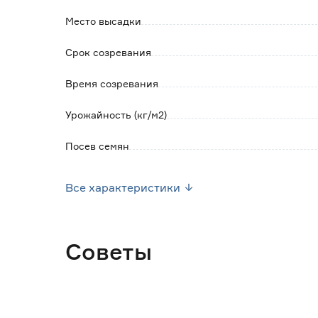
Место высадки
Срок созревания
Время созревания
Урожайность (кг/м2)
Посев семян
Высота растения (см)
Все характеристики
Марка
Страна производства
Советы
Вес брутто (кг)