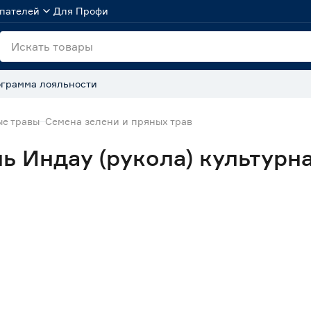
пателей
Для Профи
грамма лояльности
ые травы
Семена зелени и пряных трав
 Индау (рукола) культурна