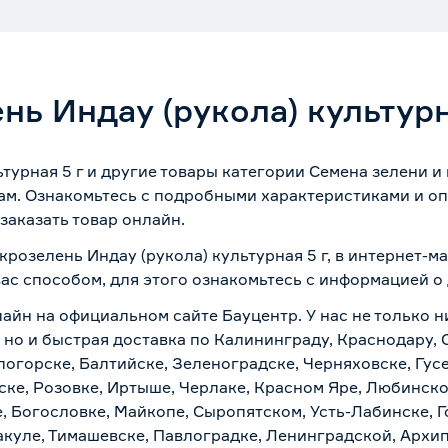
ь Индау (рукола) культурн
турная 5 г и другие товары категории Семена зелени и
ам. Ознакомьтесь с подробными характеристиками и оп
заказать товар онлайн.
крозелень Индау (рукола) культурная 5 г, в интернет-
вас способом, для этого ознакомьтесь с информацией о
айн на официальном сайте Бауцентр. У нас не только н
, но и быстрая доставка по Калининграду, Краснодару,
логорске, Балтийске, Зеленоградске, Черняховске, Гусе
ске, Розовке, Иртыше, Черлаке, Красном Яре, Любинском
, Богословке, Майкопе, Сыропятском, Усть-Лабинске, 
куле, Тимашевске, Павлоградке, Ленинградской, Архи