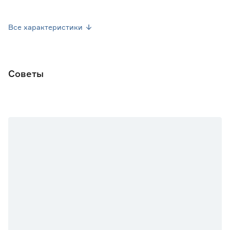
Предпочтителен солнечный свет.
Высота растения (см)
5-7
Все характеристики
Марка
Поиск
Страна производства
Россия
Советы
Вес брутто (кг)
0.001