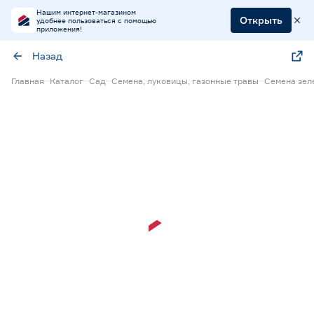
Нашим интернет-магазином
Открыть
удобнее пользоваться с помощью
приложения!
Назад
Главная
Каталог
Сад
Семена, луковицы, газонные травы
Семена зел