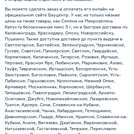
Вы можете сделать заказ и оплатить его онлайн на
официальном сайте Бауцентр. У нас не только низкие
цены на такие товары, как Семена на Микрозелень
Капуста белокочанная микс 5 г, но и быстрая доставка по
Калининграду, Краснодару, Омску, Новороссийску,
Пушкино. Также доступна доставка до пункта выдачи в
Светлогорске, Балтийске, Зеленоградске, Черняховске,
Гусеве, Советске, Пионерском, Светлом, Гвардейске,
Кормиловке, Каличинске, Татарске, Розовке, Иртыше,
Черлаке, Красном Яре, Любинском, Марьяновке, Азово,
Гауфе, Таврическом, Иртышском, Белореченске, Усть-
Заостровке, Богословке, Майкопе, Сыропятском, Усть-
Лабинске, Горьковском, Кропоткине, Нижней Омке,
Армавире, Москаленках, Кореновске, Шербакуле,
Тимашевске, Павлоградке, Ленинградской, Архипо-
Осиповке, Джубге, Новомихайловском, Лазаревском,
Туапсе, Адлере, Сочи, Славянске-на-Кубани,
Анастасиевской, Чанах, Кабардинке, Геленджике,
Дивноморском, Пшаде, Абинске, Крымске, Славянске-на-
Кубани, Анапе, Витязево, Джигинке, Варениковской,
Натухаевской, Гостагаевской, Темрюке, Переславле-