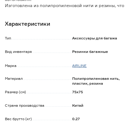
Изготовлена из полипропиленовой нити и резины, что
обеспечивает хорошее растяжение и надежную
фиксацию.
Характеристики
Оснащена металлическими крючками, которые легко и
надежно закрепляются в специальных встроенных
крепежах багажного отделения автомобиля.
Тип
Аксессуары для багажа
Вид инвентаря
Резинки багажные
Марка
AIRLINE
Материал
Полипропиленовая нить,
пластик, резина
Размер (см)
75х75
Страна производства
Китай
Вес брутто (кг)
0.27