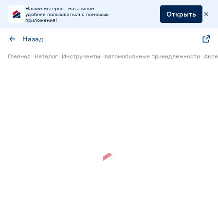
Нашим интернет-магазином
Открыть
удобнее пользоваться с помощью
приложения!
Назад
Главная
Каталог
Инструменты
Автомобильные принадлежности
Аксе