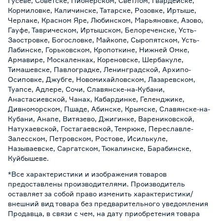
Гусеве, Советске, Пионерском, Светлом, Гвардейске,
Кормиловке, Каличинске, Татарске, Розовке, Иртыше,
Черлаке, Красном Яре, Любинском, Марьяновке, Азово,
Гауфе, Таврическом, Иртышском, Белореченске, Усть-
Заостровке, Богословке, Майкопе, Сыропятском, Усть-
Лабинске, Горьковском, Кропоткине, Нижней Омке,
Армавире, Москаленках, Кореновске, Шербакуле,
Тимашевске, Павлоградке, Ленинградской, Архипо-
Осиповке, Джубге, Новомихайловском, Лазаревском,
Туапсе, Адлере, Сочи, Славянске-на-Кубани,
Анастасиевской, Чанах, Кабардинке, Геленджике,
Дивноморском, Пшаде, Абинске, Крымске, Славянске-на-
Кубани, Анапе, Витязево, Джигинке, Варениковской,
Натухаевской, Гостагаевской, Темрюке, Переславле-
Залесском, Петровском, Ростове, Исилькуле,
Называевске, Саргатском, Тюкалинске, Барабинске,
Куйбышеве.
*Все характеристики и изображения товаров
предоставлены производителями. Производитель
оставляет за собой право изменить характеристики/
внешний вид товара без предварительного уведомления
Продавца, в связи с чем, на дату приобретения товара