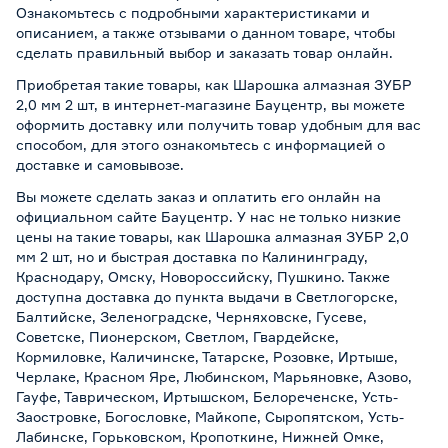
Ознакомьтесь с подробными характеристиками и
описанием, а также отзывами о данном товаре, чтобы
сделать правильный выбор и заказать товар онлайн.
Приобретая такие товары, как Шарошка алмазная ЗУБР
2,0 мм 2 шт, в интернет-магазине Бауцентр, вы можете
оформить доставку или получить товар удобным для вас
способом, для этого ознакомьтесь с информацией о
доставке и самовывозе
.
Вы можете сделать заказ и оплатить его онлайн на
официальном сайте Бауцентр. У нас не только низкие
цены на такие товары, как Шарошка алмазная ЗУБР 2,0
мм 2 шт, но и быстрая доставка по Калининграду,
Краснодару, Омску, Новороссийску, Пушкино. Также
доступна доставка до пункта выдачи в Светлогорске,
Балтийске, Зеленоградске, Черняховске, Гусеве,
Советске, Пионерском, Светлом, Гвардейске,
Кормиловке, Каличинске, Татарске, Розовке, Иртыше,
Черлаке, Красном Яре, Любинском, Марьяновке, Азово,
Гауфе, Таврическом, Иртышском, Белореченске, Усть-
Заостровке, Богословке, Майкопе, Сыропятском, Усть-
Лабинске, Горьковском, Кропоткине, Нижней Омке,