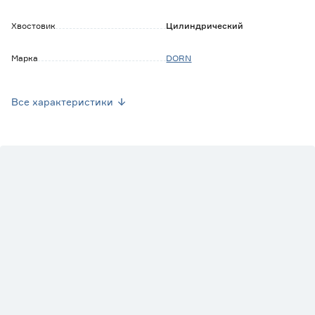
Хвостовик
Цилиндрический
Марка
DORN
Страна производства
Китай
Все характеристики
Вес брутто (кг)
0.11