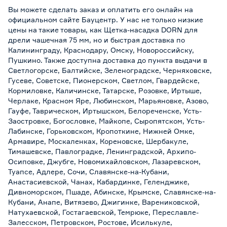
Вы можете сделать заказ и оплатить его онлайн на
официальном сайте Бауцентр. У нас не только низкие
цены на такие товары, как Щетка-насадка DORN для
дрели чашечная 75 мм, но и быстрая доставка по
Калининграду, Краснодару, Омску, Новороссийску,
Пушкино. Также доступна доставка до пункта выдачи в
Светлогорске, Балтийске, Зеленоградске, Черняховске,
Гусеве, Советске, Пионерском, Светлом, Гвардейске,
Кормиловке, Каличинске, Татарске, Розовке, Иртыше,
Черлаке, Красном Яре, Любинском, Марьяновке, Азово,
Гауфе, Таврическом, Иртышском, Белореченске, Усть-
Заостровке, Богословке, Майкопе, Сыропятском, Усть-
Лабинске, Горьковском, Кропоткине, Нижней Омке,
Армавире, Москаленках, Кореновске, Шербакуле,
Тимашевске, Павлоградке, Ленинградской, Архипо-
Осиповке, Джубге, Новомихайловском, Лазаревском,
Туапсе, Адлере, Сочи, Славянске-на-Кубани,
Анастасиевской, Чанах, Кабардинке, Геленджике,
Дивноморском, Пшаде, Абинске, Крымске, Славянске-на-
Кубани, Анапе, Витязево, Джигинке, Варениковской,
Натухаевской, Гостагаевской, Темрюке, Переславле-
Залесском, Петровском, Ростове, Исилькуле,