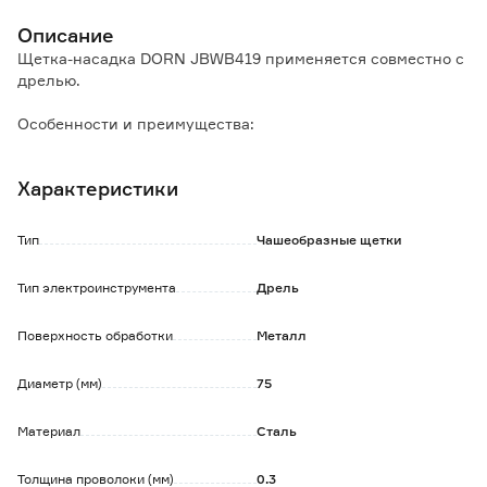
Описание
Щетка-насадка DORN JBWB419 применяется совместно с
дрелью.
Особенности и преимущества:
- витая проволока обеспечивает щадящую обработку
поверхностей;
Характеристики
- чашечная форма способствует хорошему прилеганию и
позволяет осуществлять работу на больших плоскостях.
Тип
Чашеобразные щетки
Тип электроинструмента
Дрель
Поверхность обработки
Металл
Диаметр (мм)
75
Материал
Сталь
Толщина проволоки (мм)
0.3