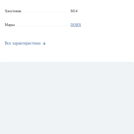
Хвостовик
M14
Марка
DORN
Страна производства
Китай
Все характеристики
Вес брутто (кг)
0.35