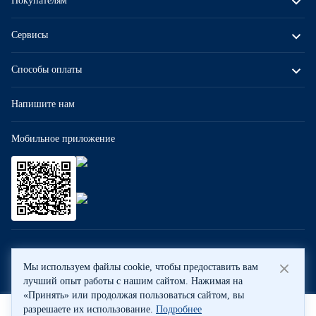
Покупателям
Сервисы
Способы оплаты
Напишите нам
Мобильное приложение
ООО «Бауцентр Рус» 2004 -
2026
, 236029, г. Калининград, ул.
Мы используем файлы cookie, чтобы предоставить вам
А.Невского, 205. ИНН 7702596813, КПП 390601001 © Все права
лучший опыт работы с нашим сайтом. Нажимая на
защищены
«Принять» или продолжая пользоваться сайтом, вы
Политика обработки персональных данных
разрешаете их использование.
Подробнее
Правовая информация