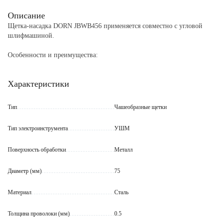
Описание
Щетка-насадка DORN JBWB456 применяется совместно с угловой
шлифмашиной.
Особенности и преимущества:
- скрученная металлическая проволока обеспечивает оптимальную
жесткость щетины и эффективную обработку поверхностей;
Характеристики
- пучки расположены в два ряда;
- чашечная форма способствует хорошему прилеганию и позволяет
осуществлять работу на больших плоскостях.
Тип
Чашеобразные щетки
Тип электроинструмента
УШМ
Поверхность обработки
Металл
Диаметр (мм)
75
Материал
Сталь
Толщина проволоки (мм)
0.5