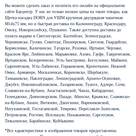
Вы можете сделать заказ и оплатить его онлайн на официальном
сайте Бауцентр. У нас не только низкие цены на такие товары, как
Щетка-насадка DORN для УШМ крученая двухрядная чашечная
М14х75 мм, но и быстрая доставка по Калининграду, Краснодару,
Омску, Новороссийску, Пушкино. Также доступна доставка до
пункта выдачи в Светлогорске, Балтийске, Зеленоградске,
Черняховске, Гусеве, Советске, Пионерском, Светлом, Гвардейске,
Кормиловке, Каличинске, Татарске, Розовке, Иртыше, Черлаке,
Красном Яре, Любинском, Марьяновке, Азово, Гауфе, Таврическом,
Иртышском, Белореченске, Усть-Заостровке, Богословке, Майкопе,
Сыропятском, Усть-Лабинске, Горьковском, Кропоткине, Нижней
Омке, Армавире, Москаленках, Кореновске, Шербакуле,
Тимашевске, Павлоградке, Ленинградской, Архипо-Осиповке,
Джубге, Новомихайловском, Лазаревском, Туапсе, Адлере, Сочи,
Славянске-на-Кубани, Анастасиевской, Чанах, Кабардинке,
Геленджике, Дивноморском, Пшаде, Абинске, Крымске, Славянске-
на-Кубани, Анапе, Витязево, Джигинке, Варениковской,
Натухаевской, Гостагаевской, Темрюке, Переславле-Залесском,
Петровском, Ростове, Исилькуле, Называевске, Саргатском,
Тюкалинске, Барабинске, Куйбышеве.
*Все характеристики и изображения товаров предоставлены