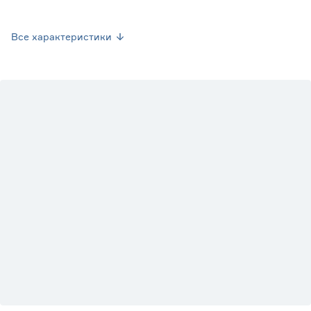
Страна производства
Нидерланды
Все характеристики
Вес брутто (кг)
0.7
Вид
Шеффлера