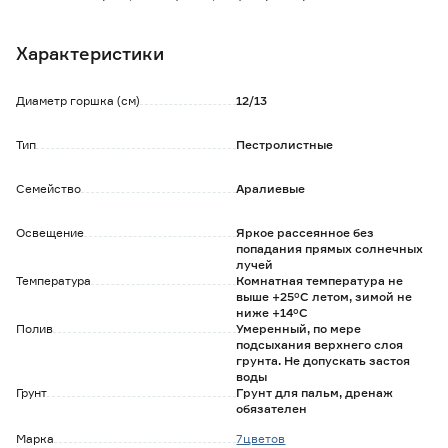
зеленый, желтый или белый цвет, а по краям в темно-
зеленый оттенок.
Характеристики
Растение может достигать в высоту до 3 м, поэтому
нуждается в регулярной корректирующей обрезке.
Любит повышенную влажность, необходимо опрыскивать
Диаметр горшка (см)
12/13
листву 1-2 раза в день.
Летом можно выносить на балкон, если на него не будут
Тип
Пестролистные
попадать солнечные лучи.
Семейство
Аралиевые
Обратите внимание:
Внешний вид товара может отличаться от изображения
на сайте.
Освещение
Яркое рассеянное без
попадания прямых солнечных
Высота растения указана с учетом горшка.
лучей
Температура
Комнатная температура не
выше +25°С летом, зимой не
ниже +14°С
Полив
Умеренный, по мере
подсыхания верхнего слоя
грунта. Не допускать застоя
воды
Грунт
Грунт для пальм, дренаж
обязателен
Марка
7цветов