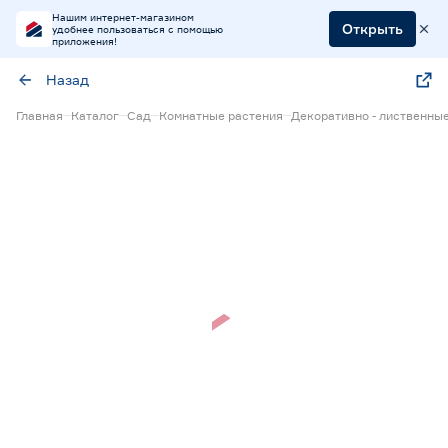
Нашим интернет-магазином
Открыть
удобнее пользоваться с помощью
приложения!
Назад
Главная
Каталог
Сад
Комнатные растения
Декоративно - лиственны
Скидка 10%