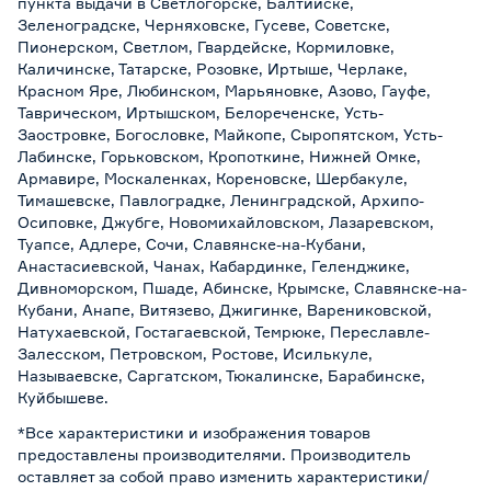
пункта выдачи в Светлогорске, Балтийске,
Зеленоградске, Черняховске, Гусеве, Советске,
Пионерском, Светлом, Гвардейске, Кормиловке,
Каличинске, Татарске, Розовке, Иртыше, Черлаке,
Красном Яре, Любинском, Марьяновке, Азово, Гауфе,
Таврическом, Иртышском, Белореченске, Усть-
Заостровке, Богословке, Майкопе, Сыропятском, Усть-
Лабинске, Горьковском, Кропоткине, Нижней Омке,
Армавире, Москаленках, Кореновске, Шербакуле,
Тимашевске, Павлоградке, Ленинградской, Архипо-
Осиповке, Джубге, Новомихайловском, Лазаревском,
Туапсе, Адлере, Сочи, Славянске-на-Кубани,
Анастасиевской, Чанах, Кабардинке, Геленджике,
Дивноморском, Пшаде, Абинске, Крымске, Славянске-на-
Кубани, Анапе, Витязево, Джигинке, Варениковской,
Натухаевской, Гостагаевской, Темрюке, Переславле-
Залесском, Петровском, Ростове, Исилькуле,
Называевске, Саргатском, Тюкалинске, Барабинске,
Куйбышеве.
*Все характеристики и изображения товаров
предоставлены производителями. Производитель
оставляет за собой право изменить характеристики/