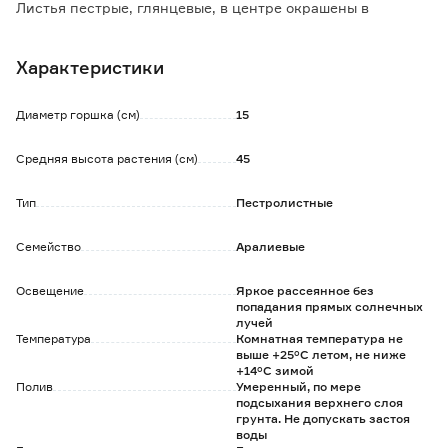
Листья пестрые, глянцевые, в центре окрашены в
зеленый, желтый или белый цвет, а по краям в темно-
зеленый оттенок.
Характеристики
Растение может достигать в высоту до 3 м, поэтому
нуждается в регулярной корректирующей обрезке.
Любит повышенную влажность, необходимо опрыскивать
Диаметр горшка (см)
15
листву 1-2 раза в день.
Летом можно выносить на балкон, если на него не будут
Средняя высота растения (см)
45
попадать солнечные лучи.
Тип
Пестролистные
Семейство
Аралиевые
Освещение
Яркое рассеянное без
попадания прямых солнечных
лучей
Температура
Комнатная температура не
выше +25°С летом, не ниже
+14°С зимой
Полив
Умеренный, по мере
подсыхания верхнего слоя
грунта. Не допускать застоя
воды