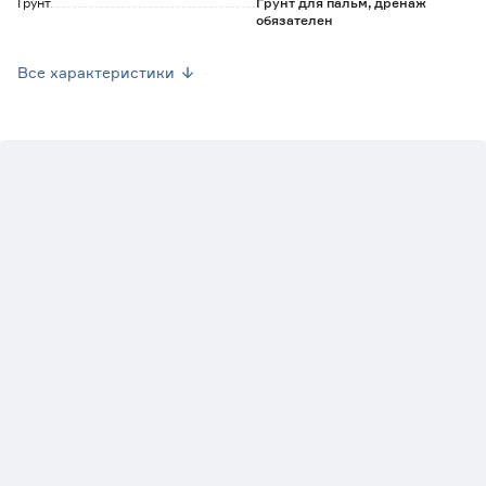
Грунт
Грунт для пальм, дренаж
обязателен
Марка
7цветов
Все характеристики
Страна производства
Нидерланды
Вес брутто (кг)
0
Вид
Шеффлера