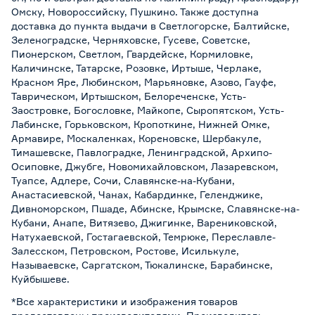
Омску, Новороссийску, Пушкино. Также доступна
доставка до пункта выдачи в Светлогорске, Балтийске,
Зеленоградске, Черняховске, Гусеве, Советске,
Пионерском, Светлом, Гвардейске, Кормиловке,
Каличинске, Татарске, Розовке, Иртыше, Черлаке,
Красном Яре, Любинском, Марьяновке, Азово, Гауфе,
Таврическом, Иртышском, Белореченске, Усть-
Заостровке, Богословке, Майкопе, Сыропятском, Усть-
Лабинске, Горьковском, Кропоткине, Нижней Омке,
Армавире, Москаленках, Кореновске, Шербакуле,
Тимашевске, Павлоградке, Ленинградской, Архипо-
Осиповке, Джубге, Новомихайловском, Лазаревском,
Туапсе, Адлере, Сочи, Славянске-на-Кубани,
Анастасиевской, Чанах, Кабардинке, Геленджике,
Дивноморском, Пшаде, Абинске, Крымске, Славянске-на-
Кубани, Анапе, Витязево, Джигинке, Варениковской,
Натухаевской, Гостагаевской, Темрюке, Переславле-
Залесском, Петровском, Ростове, Исилькуле,
Называевске, Саргатском, Тюкалинске, Барабинске,
Куйбышеве.
*Все характеристики и изображения товаров